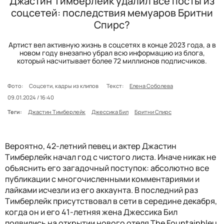
Джастин Тимберлейк удалил все посты из
соцсетей: последствия мемуаров Бритни
Спирс?
Артист вел активную жизнь в соцсетях в конце 2023 года, а в
новом году внезапно убрал всю информацию из блога,
который насчитывает более 72 миллионов подписчиков.
Фото:
Соцсети, кадры из клипов
Текст:
Елена Соболева
09.01.2024 / 16:40
Теги:
Джастин Тимберлейк
Джессика Бил
Бритни Спирс
Вероятно, 42-летний певец и актер Джастин
Тимберлейк начал год с чистого листа. Иначе никак не
объяснить его загадочный поступок: абсолютно все
публикации с многочисленными комментариями и
лайками исчезли из его аккаунта. В последний раз
Тимберлейк присутствовал в сети в середине декабря,
когда он и его 41-летняя жена Джессика Бил
появились на открытии нового отеля The Fountainbleu