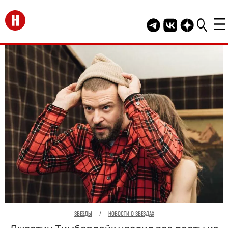
Перейти на главную
Telegram канал HEL
Группа HELLO В
Канал HELLO
ЗВЕЗДЫ
/
НОВОСТИ О ЗВЕЗДАХ