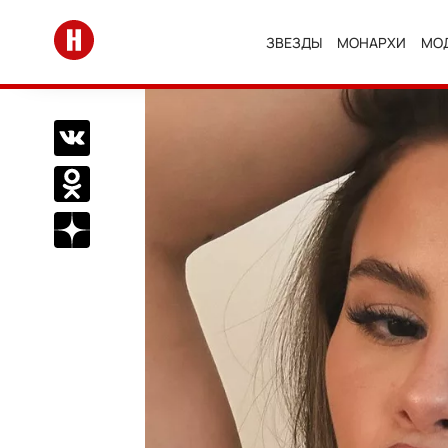
Перейти на главную
ЗВЕЗДЫ
МОНАРХИ
МО
Поделиться Вконтакте
Поделиться в Одноклассниках
Подписаться на нас в Дзен