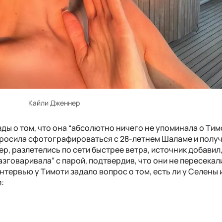
Кайли Дженнер
ды о том, что она “абсолютно ничего не упоминала о Тим
попросила сфотографироваться с 28-летнем Шаламе и полу
р, разлетелись по сети быстрее ветра, источник добавил,
азговаривала” с парой, подтвердив, что они не пересекали
нтервью у Тимоти задало вопрос о том, есть ли у Селены 
: