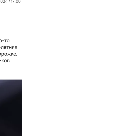
2024 / 17:00
о-то
-летняя
орожке,
иков