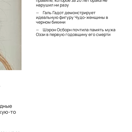
правиле, которое за 20 лет брака не
нарушил ни разу
Галь Гадот демонстрирует
идеальную фигуру Чудо-женщины в
черном бикини
Шэрон Осборн почтила память мужа
Оззи в первую годовщину его смерти
о
здные
акую-то