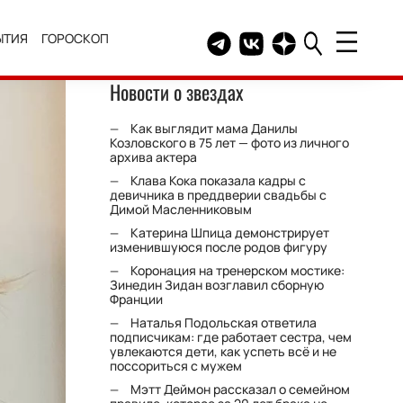
ЫТИЯ
ГОРОСКОП
Telegram канал HELLO
Группа HELLO Вконтакт
Канал HELLO в Дзе
Новости о звездах
Как выглядит мама Данилы
Козловского в 75 лет — фото из личного
архива актера
Клава Кока показала кадры с
девичника в преддверии свадьбы с
Димой Масленниковым
Катерина Шпица демонстрирует
изменившуюся после родов фигуру
Коронация на тренерском мостике:
Зинедин Зидан возглавил сборную
Франции
Наталья Подольская ответила
подписчикам: где работает сестра, чем
увлекаются дети, как успеть всё и не
поссориться с мужем
Мэтт Деймон рассказал о семейном