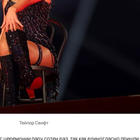
Тейлор Свифт
с церемонии пару сотен раз, так как единогласно пришли 