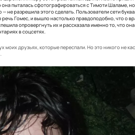
то она пыталась сфотографироваться с Тимоти Шаламе, н
 — не разрешила этого сделать. Пользователи сети букв
речь Гомес, и вышло настолько правдоподобно, что о в
спешила опровергнуть их и рассказала именно то, что она
нтариях в соцсетях.
ух моих друзьях, которые переспали. Но это никого не ка
.