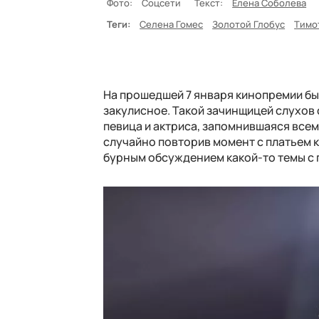
Фото:
Соцсети
Текст:
Елена Соболева
Теги:
Селена Гомес
Золотой Глобус
Тимо
На прошедшей 7 января кинопремии бы
закулисное. Такой зачинщицей слухов 
певица и актриса, запомнившаяся все
случайно повторив момент с платьем 
бурным обсуждением какой-то темы с 