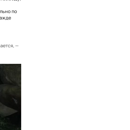
о
ально по
ражде
сается, —