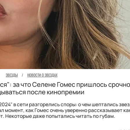
ЗВЕЗДЫ
/
НОВОСТИ О ЗВЕЗДАХ
тся": за что Селене Гомес пришлось срочн
ываться после кинопремии
2024" в сети разгорелись споры: о чем шептались зве
ал момент, как Гомес очень уверенно рассказывает к
т. Некоторые даже попытались читать по губам.