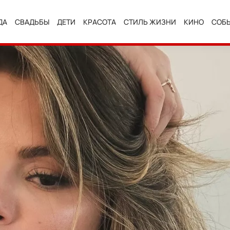
ДА
СВАДЬБЫ
ДЕТИ
КРАСОТА
СТИЛЬ ЖИЗНИ
КИНО
СОБ