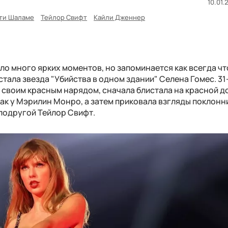
10.01.
ти Шаламе
Тейлор Свифт
Кайли Дженнер
ло много ярких моментов, но запоминается как всегда чт
стала звезда "Убийства в одном здании" Селена Гомес. 31
м своим красным нарядом, сначала блистала на красной д
как у Мэрилин Монро, а затем приковала взгляды поклонн
подругой Тейлор Свифт.