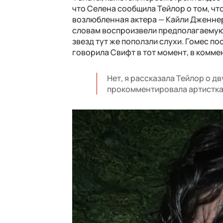
что Селена сообщила Тейлор о том, ч
возлюбленная актера — Кайли Дженнер
словам воспроизвели предполагаемую 
звезд тут же поползли слухи. Гомес по
говорила Свифт в тот момент, в комме
Нет, я рассказала Тейлор о дв
прокомментировала артистка