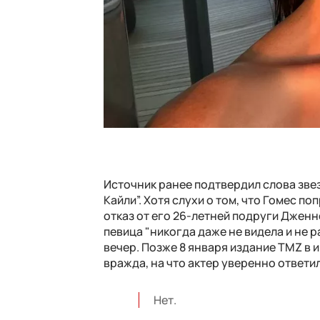
Источник ранее подтвердил слова звез
Кайли”. Хотя слухи о том, что Гомес 
отказ от его 26-летней подруги Дженне
певица "никогда даже не видела и не р
вечер. Позже 8 января издание TMZ в и
вражда, на что актер уверенно ответил
Нет.