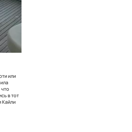
оти или
чила
 что
сь в тот
и Кайли