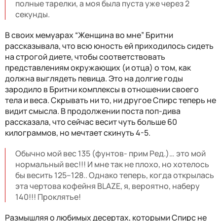
полные тарелки, а моя была пуста уже через 2
секунды.
В своих мемуарах “Женщина во мне” Бритни
рассказывала, что всю юность ей приходилось сидеть
на строгой диете, чтобы соответствовать
представлениям окружающих (и отца) о том, как
должна выглядеть певица. Это на долгие годы
зародило в Бритни комплексы в отношении своего
тела и веса. Скрывать ни то, ни другое Спирс теперь не
видит смысла. В продолжении поста поп-дива
рассказала, что сейчас весит чуть больше 60
килограммов, но мечтает скинуть 4-5.
Обычно мой вес 135 (фунтов- прим Ред.)… это мой
нормальный вес!!! И мне так не плохо, но хотелось
бы весить 125–128.. Однако теперь, когда открылась
эта чертова кофейня BLAZE, я, вероятно, наберу
140!!! Проклятье!
Размышляя о любимых десертах, которыми Спирс не