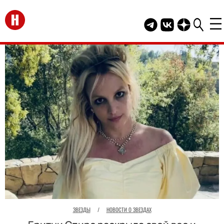
Перейти на главную
Telegram канал HEL
Группа HELLO В
Канал HELLO
ЗВЕЗДЫ
/
НОВОСТИ О ЗВЕЗДАХ