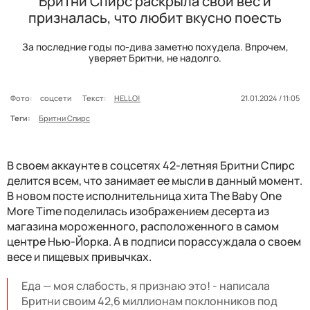
Бритни Спирс раскрыла свой вес и
призналась, что любит вкусно поесть
За последние годы по-дива заметно похудела. Впрочем,
уверяет Бритни, не надолго.
Фото:
соцсети
Текст:
HELLO!
21.01.2024 / 11:05
Теги:
Бритни Спирс
В своем аккаунте в соцсетях 42-летняя Бритни Спирс
делится всем, что занимает ее мысли в данный момент.
В новом посте исполнительница хита The Baby One
More Time поделилась изображением десерта из
магазина мороженного, расположенного в самом
центре Нью-Йорка. А в подписи порассуждала о своем
весе и пищевых привычках.
Еда — моя слабость, я признаю это! - написала
Бритни своим 42,6 миллионам поклонников под