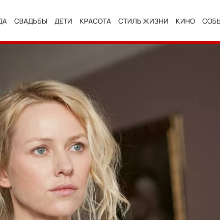
ДА
СВАДЬБЫ
ДЕТИ
КРАСОТА
СТИЛЬ ЖИЗНИ
КИНО
СОБ