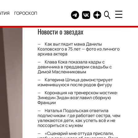
ЫТИЯ
ГОРОСКОП
Telegram канал HELLO
Группа HELLO Вконтакт
Канал HELLO в Дзе
Новости о звездах
Как выглядит мама Данилы
Козловского в 75 лет — фото из личного
архива актера
Клава Кока показала кадры с
девичника в преддверии свадьбы с
Димой Масленниковым
Катерина Шпица демонстрирует
изменившуюся после родов фигуру
Коронация на тренерском мостике:
Зинедин Зидан возглавил сборную
Франции
Наталья Подольская ответила
подписчикам: где работает сестра, чем
увлекаются дети, как успеть всё и не
поссориться с мужем
«Сценарий мне оттуда прислали,