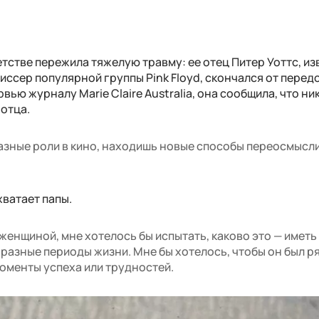
етстве пережила тяжелую травму: ее отец Питер Уоттс, и
иссер популярной группы Pink Floyd, скончался от перед
вью журналу Marie Claire Australia, она сообщила, что ни
отца.
 разные роли в кино, находишь новые способы переосмысл
хватает папы.
 женщиной, мне хотелось бы испытать, каково это — иметь 
разные периоды жизни. Мне бы хотелось, чтобы он был р
моменты успеха или трудностей.