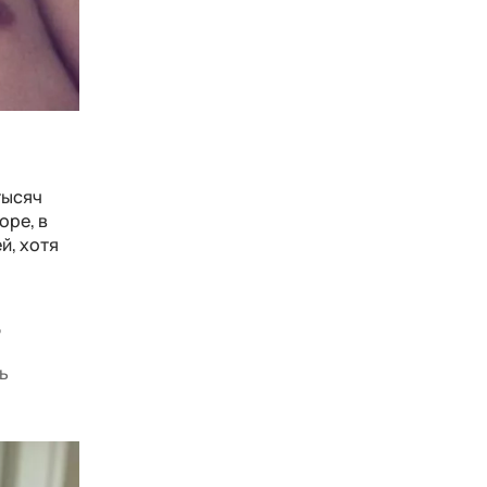
тысяч
оре, в
й, хотя
,
ь