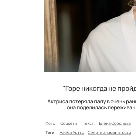
"Горе никогда не прой
Актриса потеряла папу в очень ран
она поделилась переживани
Фото:
Соцсети
Текст:
Елена Соболева
Теги:
Наоми Уоттс
Смерть знаменитости