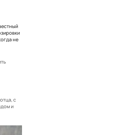
звестный
озировки
когда не
ить
отца, с
ядом и