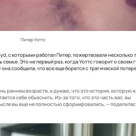
Питер Уоттс
loyd, с которыми работал Питер, пожертвовали несколько 
 семье. Это не первый раз, когда Уоттс говорит о своем г
у она сообщила, что все еще борется с трагической потере
ень раннем возрасте, и думаю, что это история, которую я
ается себе объяснить. Из-за того, что это часть вас, вы
смысле вы еще не полностью сформировались, — поделилас