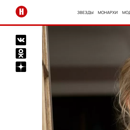
Перейти на главную
ЗВЕЗДЫ
МОНАРХИ
МО
Поделиться Вконтакте
Поделиться в Одноклассниках
Подписаться на нас в Дзен