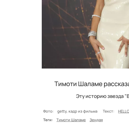
Тимоти Шаламе рассказа
Эту историю звезда "
Фото:
getty, кадр из фильма
Текст:
HELLO
Теги:
Тимоти Шаламе
Зендая