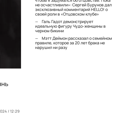
чтобы я задумался об отцовстве. Пока
не осчастливили»: Сергей Бурунов дал
эксклюзивный комментарий HELLO! о
своей роли в «Отцовском клубе»
Галь Гадот демонстрирует
идеальную фигуру Чудо-женщины в
черном бикини
Мэтт Деймон рассказал о семейном
правиле, которое за 20 лет брака не
нарушил ни разу
знь
024 / 12:29