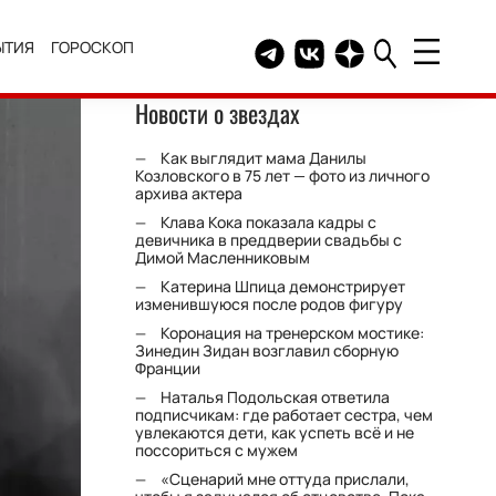
ЫТИЯ
ГОРОСКОП
Telegram канал HELLO
Группа HELLO Вконтакт
Канал HELLO в Дзе
Новости о звездах
Как выглядит мама Данилы
Козловского в 75 лет — фото из личного
архива актера
Клава Кока показала кадры с
девичника в преддверии свадьбы с
Димой Масленниковым
Катерина Шпица демонстрирует
изменившуюся после родов фигуру
Коронация на тренерском мостике:
Зинедин Зидан возглавил сборную
Франции
Наталья Подольская ответила
подписчикам: где работает сестра, чем
увлекаются дети, как успеть всё и не
поссориться с мужем
«Сценарий мне оттуда прислали,