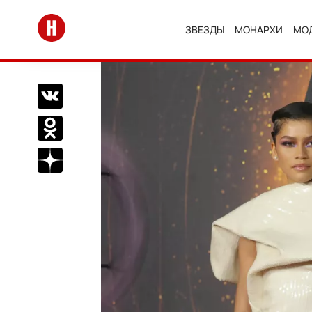
Перейти на главную
ЗВЕЗДЫ
МОНАРХИ
МО
Поделиться Вконтакте
Поделиться в Одноклассниках
Подписаться на нас в Дзен