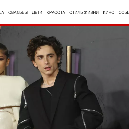
ДА
СВАДЬБЫ
ДЕТИ
КРАСОТА
СТИЛЬ ЖИЗНИ
КИНО
СОБ