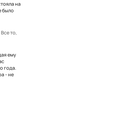
стояла на
е было
 Все то,
дая ему
ас
о года.
а - не