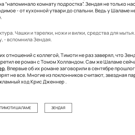
а “напоминало комнату подростка”. Зендая не только на
одимое - от кухонной утвари до спальни. Ведь у Шаламе н
.
ура. Чашки и тарелки, ножи и вилки, средства для мытья.
, - вспомнила Зендая.
их отношений с коллегой, Тимоти не раз заверял, что Зен
секретил ее роман с Томом Холландом. Сам же Шаламе сейч
ер
. Впервые об их романе заговорили в сентябре прошлог
ерят не все. Многие из поклонников считают,
звездная пар
кламный ход Крис Дженнер .
ТИМОТИ ШАЛАМЕ
ЗЕНДАЯ