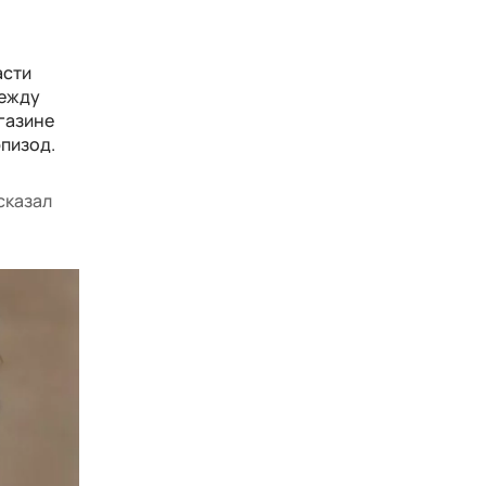
асти
между
агазине
пизод.
сказал