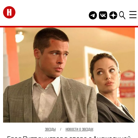
Перейти на главную
Telegram канал HEL
Группа HELLO В
Канал HELLO
ЗВЕЗДЫ
/
НОВОСТИ О ЗВЕЗДАХ