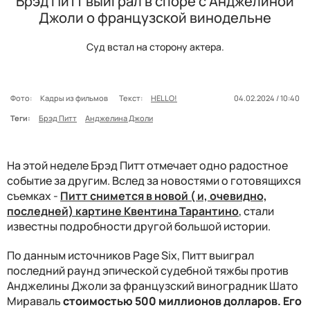
Брэд Питт выиграл в споре с Анджелиной
Джоли о французской винодельне
Суд встал на сторону актера.
Фото:
Кадры из фильмов
Текст:
HELLO!
04.02.2024 / 10:40
Теги:
Брэд Питт
Анджелина Джоли
На этой неделе Брэд Питт отмечает одно радостное
событие за другим. Вслед за новостями о готовящихся
съемках -
Питт снимется в новой ( и, очевидно,
последней) картине Квентина Тарантино
, стали
известны подробности другой большой истории.
По данным источников Page Six, Питт выиграл
последний раунд эпической судебной тяжбы против
Анджелины Джоли за французский виноградник Шато
Мираваль
стоимостью 500 миллионов долларов
. Его