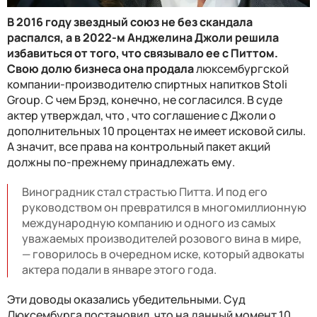
В 2016 году звездный союз не без скандала
распался, а в 2022-м Анджелина Джоли решила
избавиться от того, что связывало ее с Питтом.
Свою долю бизнеса она продала
люксембургской
компании-производителю спиртных напитков Stoli
Group. С чем Брэд, конечно, не согласился. В суде
актер утверждал, что , что соглашение с Джоли о
дополнительных 10 процентах не имеет исковой силы.
А значит, все права на контрольный пакет акций
должны по-прежнему принадлежать ему.
Виноградник стал страстью Питта. И под его
руководством он превратился в многомиллионную
международную компанию и одного из самых
уважаемых производителей розового вина в мире,
— говорилось в очередном иске, который адвокаты
актера подали в январе этого года.
Эти доводы оказались убедительными. Суд
Люксембурга постановил, что на данный момент 10