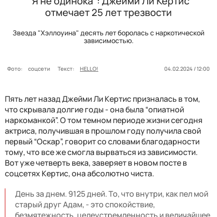
"Я не одинока": Джейми Ли Кертис
отмечает 25 лет трезвости
Звезда "Хэллоуина" десять лет боролась с наркотической
зависимостью.
Фото:
соцсети
Текст:
HELLO!
04.02.2024 / 12:00
Пять лет назад Джейми Ли Кертис призналась в том,
что скрывала долгие годы - она была “опиатной
наркоманкой”. О том темном периоде жизни сегодня
актриса, получившая в прошлом году получила свой
первый “Оскар”, говорит со словами благодарности
тому, что все же смогла вырваться из зависимости.
Вот уже четверть века, заверяет в новом посте в
соцсетях Кертис, она абсолютно чиста.
День за днем. 9125 дней. То, что внутри, как пел мой
старый друг Адам, - это спокойствие,
безмятежность, целеустремленность и величайшее