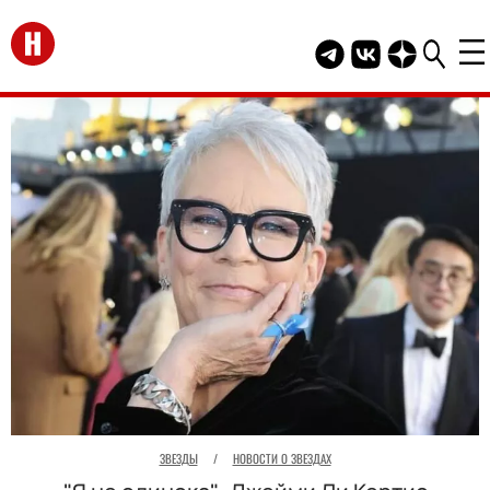
Перейти на главную
Telegram канал HEL
Группа HELLO В
Канал HELLO
ЗВЕЗДЫ
/
НОВОСТИ О ЗВЕЗДАХ