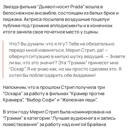
Звезда фильма “Дьявол носит Prada” вошла в
белоснежном ансамбле, состоящем из белых брюк и
пиджака. Актриса посылала воздушные поцелуи
публике под громкие аплодисменты и в конечном
итоге заняла свое почетное место у сцены.
Что? Вы думали, что я лгу? Тебе не обязательно
передо мной извиняться, Мерил Стрип, да! —
обернул ситуацию в милую шутку ведущий. — Знаете
ли вы, что это значит? Эта “Грэмми” принесет мне
“Оскар”. Я не знаю как, но мы просто сделаем это. Я
хотел бы поблагодарить обе Академии!
Напомним, что в прошлом Стрип получила три
“Оскара” за работу в фильмах “Крамер против
Крамера”, “Выбор Софи” и “Железная леди”.
В этом году Мерил Стрип была номинирована на
“Грэмми” в категории “Лучшая аудиокнига и запись
повествования” за работу над книгой Брайана