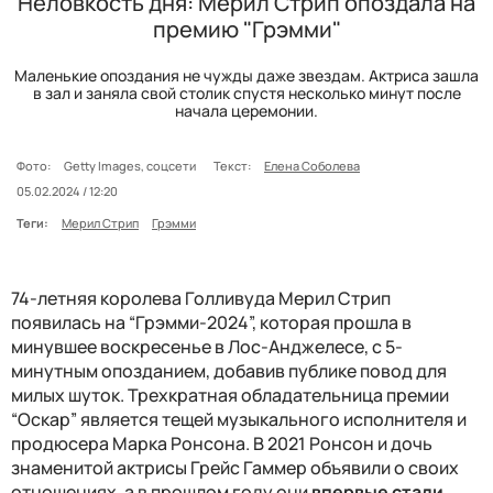
Неловкость дня: Мерил Стрип опоздала на
премию "Грэмми"
Маленькие опоздания не чужды даже звездам. Актриса зашла
в зал и заняла свой столик спустя несколько минут после
начала церемонии.
Фото:
Getty Images, соцсети
Текст:
Елена Соболева
05.02.2024 / 12:20
Теги:
Мерил Стрип
Грэмми
74-летняя королева Голливуда Мерил Стрип
появилась на “Грэмми-2024”, которая прошла в
минувшее воскресенье в Лос-Анджелесе, с 5-
минутным опозданием, добавив публике повод для
милых шуток. Трехкратная обладательница премии
“Оскар” является тещей музыкального исполнителя и
продюсера Марка Ронсона. В 2021 Ронсон и дочь
знаменитой актрисы Грейс Гаммер объявили о своих
отношениях, а в прошлом году они
впервые стали