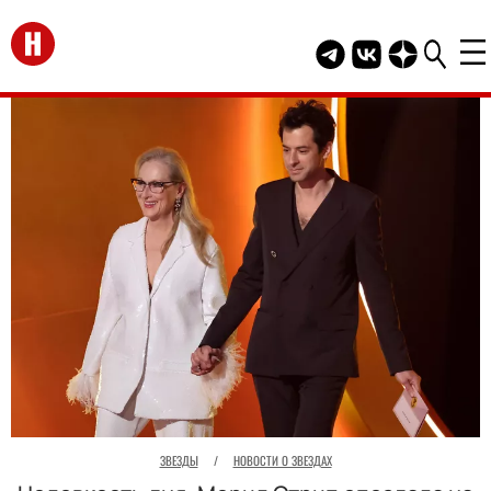
Перейти на главную
Telegram канал HEL
Группа HELLO В
Канал HELLO
ЗВЕЗДЫ
/
НОВОСТИ О ЗВЕЗДАХ