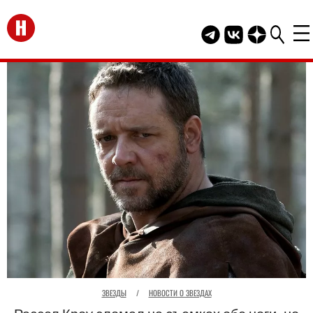
Перейти на главную
Telegram канал HELL
Группа HELLO Вк
Канал HELLO
ЗВЕЗДЫ
/
НОВОСТИ О ЗВЕЗДАХ