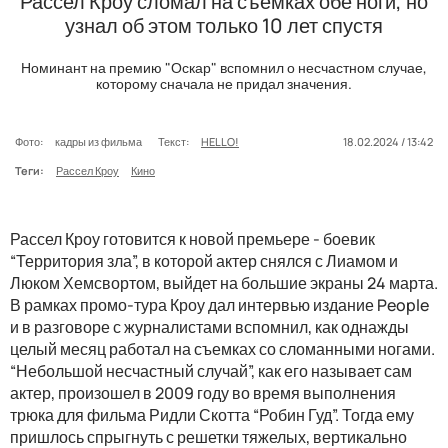
Рассел Кроу сломал на съемках обе ноги, но
узнал об этом только 10 лет спустя
Номинант на премию "Оскар" вспомнил о несчастном случае,
которому сначала не придал значения.
Фото:
кадры из фильма
Текст:
HELLO!
18.02.2024 / 13:42
Теги:
Рассел Кроу
Кино
Рассел Кроу готовится к новой премьере - боевик
“Территория зла”, в которой актер снялся с Лиамом и
Люком Хемсвортом, выйдет на большие экраны 24 марта.
В рамках промо-тура Кроу дал интервью издание People
и в разговоре с журналистами вспомнил, как однажды
целый месяц работал на съемках со сломанными ногами.
“Небольшой несчастный случай”, как его называет сам
актер, произошел в 2009 году во время выполнения
трюка для фильма Ридли Скотта “Робин Гуд”. Тогда ему
пришлось спрыгнуть с решетки тяжелых, вертикально