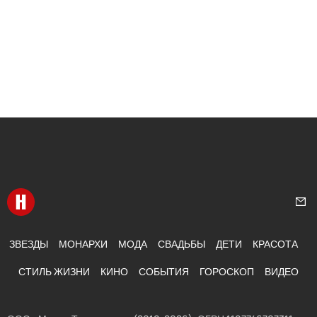
Перейти на главную
Нап
ЗВЕЗДЫ
МОНАРХИ
МОДА
СВАДЬБЫ
ДЕТИ
КРАСОТА
СТИЛЬ ЖИЗНИ
КИНО
СОБЫТИЯ
ГОРОСКОП
ВИДЕО