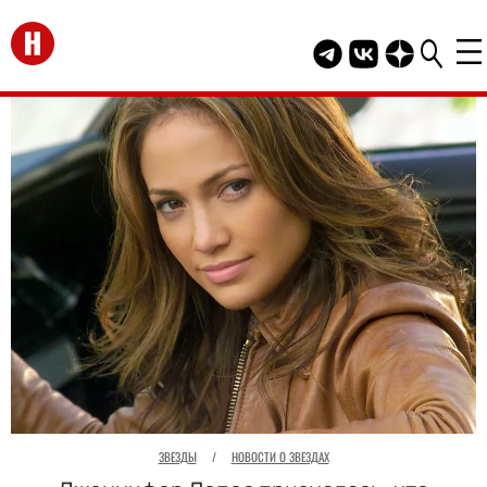
Перейти на главную
Telegram канал HEL
Группа HELLO В
Канал HELLO
ЗВЕЗДЫ
/
НОВОСТИ О ЗВЕЗДАХ