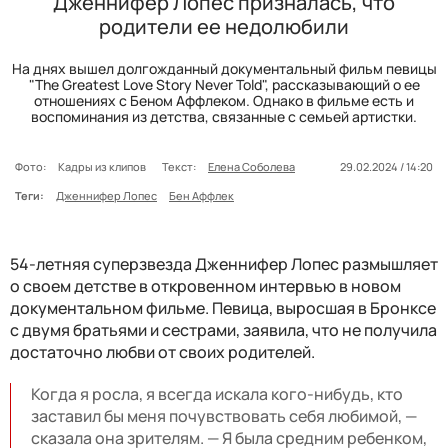
Дженнифер Лопес призналась, что
родители ее недолюбили
На днях вышел долгожданный документальный фильм певицы
"The Greatest Love Story Never Told", рассказывающий о ее
отношениях с Беном Аффлеком. Однако в фильме есть и
воспоминания из детства, связанные с семьей артистки.
Фото:
Кадры из клипов
Текст:
Елена Соболева
29.02.2024 / 14:20
Теги:
Дженнифер Лопес
Бен Аффлек
54-летняя суперзвезда Дженнифер Лопес размышляет
о своем детстве в откровенном интервью в новом
документальном фильме. Певица, выросшая в Бронксе
с двумя братьями и сестрами, заявила, что не получила
достаточно любви от своих родителей.
Когда я росла, я всегда искала кого-нибудь, кто
заставил бы меня почувствовать себя любимой, —
сказала она зрителям. — Я была средним ребенком,