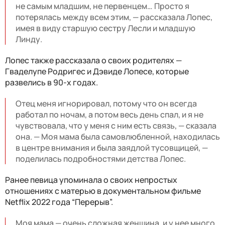
не самым младшим, не первенцем… Просто я
потерялась между всем этим, — рассказала Лопес,
имея в виду старшую сестру Лесли и младшую
Линду.
Лопес также рассказала о своих родителях —
Гваделупе Родригес и Дэвиде Лопесе, которые
развелись в 90-х годах.
Отец меня игнорировал, потому что он всегда
работал по ночам, а потом весь день спал, и я не
чувствовала, что у меня с ним есть связь, — сказала
она. — Моя мама была самовлюбленной, находилась
в центре внимания и была заядлой тусовщицей, —
поделилась подробностями детства Лопес.
Ранее певица упоминала о своих непростых
отношениях с матерью в документальном фильме
Netflix 2022 года “Перерыв”.
Моя мама — очень сложная женщина, и у нее много