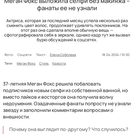
Меган Фокс выложила селфи без макияжа –
фанаты ее не узнали
Актриса, которая за последний месяц успела несколько раз
сменить цвет волос, продолжает удивлять поклонников. На
этот раз она сделала вполне обычную вещь —
сфотографировала себя в зеркале, однако кадр тут же вызвал
бурю обсуждений в соцсетях.
Фото:
Соцсети
Текст:
Елена Соболева
18.04.2024 / 10:30
Теги:
Меган Фокс
Стиль
Красота
37-летняя Меган Фокс решила побаловать
подписчиков новым селфи из собственной ванной, но
вместо лайков и восторгов она получила волну
недоумения. Озадаченные фанаты попросту не узнали
звезду и заполонили комментарии вопросами о
внешности.
Почему она выглядит по-другому? Что случилось?