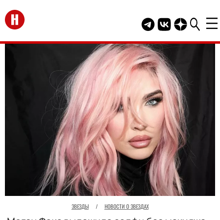
Перейти на главную
Telegram канал HEL
Группа HELLO В
Канал HELLO
ЗВЕЗДЫ
/
НОВОСТИ О ЗВЕЗДАХ