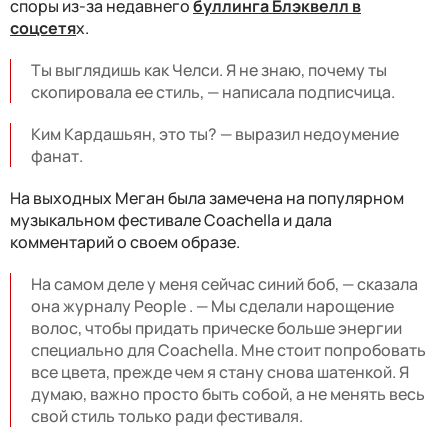
споры из-за недавнего
буллинга Блэквелл в
соцсетя
х.
Ты выглядишь как Челси. Я не знаю, почему ты
скопировала ее стиль, — написала подписчица.
Ким Кардашьян, это ты? — выразил недоумение
фанат.
На выходных Меган была замечена на популярном
музыкальном фестивале Coachella и дала
комментарий о своем образе.
На самом деле у меня сейчас синий боб, — сказала
она журналу People . — Мы сделали нарощение
волос, чтобы придать прическе больше энергии
специально для Coachella. Мне стоит попробовать
все цвета, прежде чем я стану снова шатенкой. Я
думаю, важно просто быть собой, а не менять весь
свой стиль только ради фестиваля.