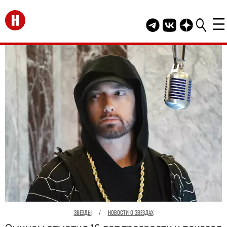
Перейти на главную
Telegram канал HEL
Группа HELLO В
Канал HELLO
ЗВЕЗДЫ
/
НОВОСТИ О ЗВЕЗДАХ