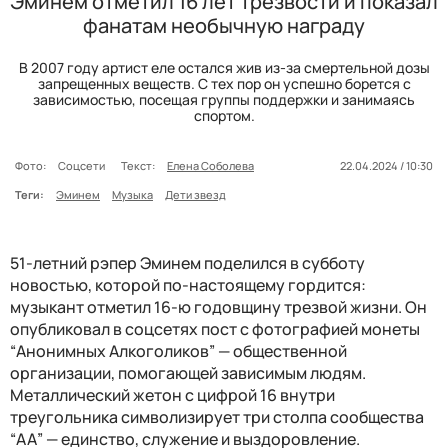
Эминем отметил 16 лет трезвости и показал
фанатам необычную награду
В 2007 году артист еле остался жив из-за смертельной дозы
запрещенных веществ. С тех пор он успешно борется с
зависимостью, посещая группы поддержки и занимаясь
спортом.
Фото:
Соцсети
Текст:
Елена Соболева
22.04.2024 / 10:30
Теги:
Эминем
Музыка
Дети звезд
51-летний рэпер Эминем поделился в субботу
новостью, которой по-настоящему гордится:
музыкант отметил 16-ю годовщину трезвой жизни. Он
опубликовал в соцсетях пост с фотографией монеты
“Анонимных Алкоголиков” — общественной
организации, помогающей зависимым людям.
Металлический жетон с цифрой 16 внутри
треугольника символизирует три столпа сообщества
“АА” — единство, служение и выздоровление.