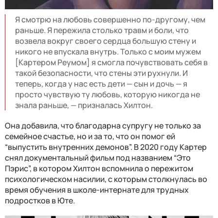
Я смотрю на любовь совершенно по-другому, чем
раньше. Я пережила столько травм и боли, что
возвела вокруг своего сердца большую стену и
никого не впускала внутрь. Только с моим мужем
[Картером Реумом] я смогла почувствовать себя в
такой безопасности, что стены эти рухнули. И
теперь, когда у нас есть дети — сын и дочь — я
просто чувствую ту любовь, которую никогда не
знала раньше, — призналась Хилтон.
Она добавила, что благодарна супругу не только за
семейное счастье, но и за то, что он помог ей
“выпустить внутренних демонов”. В 2020 году Картер
снял документальный фильм под названием “Это
Пэрис”, в котором Хилтон вспомнила о пережитом
психологическом насилии, с которым столкнулась во
время обучения в школе-интернате для трудных
подростков в Юте.