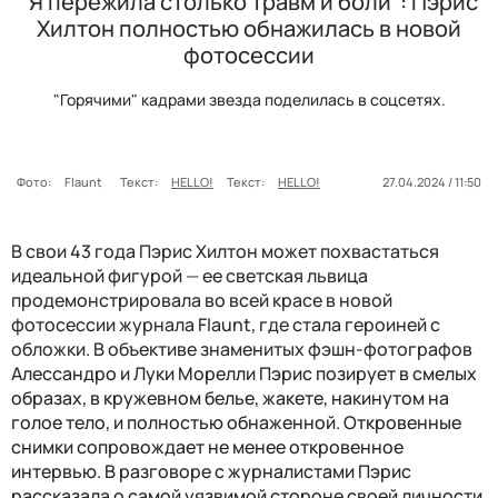
"Я пережила столько травм и боли": Пэрис
Хилтон полностью обнажилась в новой
фотосессии
"Горячими" кадрами звезда поделилась в соцсетях.
Фото:
Flaunt
Текст:
HELLO!
Текст:
HELLO!
27.04.2024 / 11:50
В свои 43 года Пэрис Хилтон может похвастаться
идеальной фигурой
—
ее светская львица
продемонстрировала во всей красе в новой
фотосессии журнала Flaunt, где стала героиней с
обложки. В объективе знаменитых фэшн-фотографов
А
лессандро и Луки Морелли Пэрис позирует в смелых
образах, в кружевном белье, жакете, накинутом на
голое тело, и полностью обнаженной. Откровенные
снимки сопровождает не менее откровенное
интервью. В разговоре с журналистами Пэрис
рассказала о самой уязвимой стороне своей личности