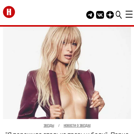
Перейти на главную
Telegram канал HEL
Группа HELLO В
Канал HELLO
ЗВЕЗДЫ
/
НОВОСТИ О ЗВЕЗДАХ