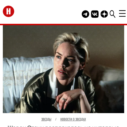
Перейти на главную
Telegram канал HEL
Группа HELLO В
Канал HELLO
ЗВЕЗДЫ
/
НОВОСТИ О ЗВЕЗДАХ