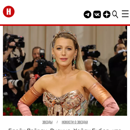
Перейти на главную
Telegram канал HEL
Группа HELLO В
Канал HELLO
ЗВЕЗДЫ
/
НОВОСТИ О ЗВЕЗДАХ