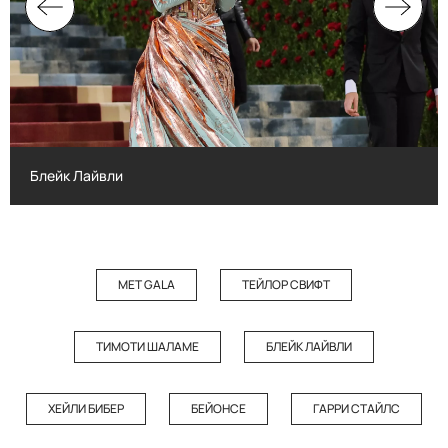
Блейк Лайвли
Блейк Лайвли
MET GALA
ТЕЙЛОР СВИФТ
ТИМОТИ ШАЛАМЕ
БЛЕЙК ЛАЙВЛИ
ХЕЙЛИ БИБЕР
БЕЙОНСЕ
ГАРРИ СТАЙЛС