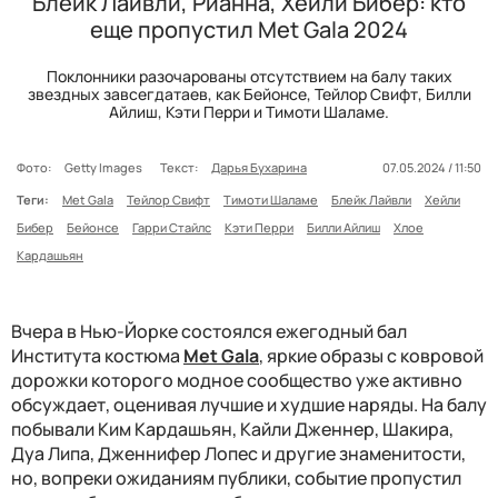
Блейк Лайвли, Рианна, Хейли Бибер: кто
еще пропустил Met Gala 2024
Поклонники разочарованы отсутствием на балу таких
звездных завсегдатаев, как Бейонсе, Тейлор Свифт, Билли
Айлиш, Кэти Перри и Тимоти Шаламе.
Фото:
Getty Images
Текст:
Дарья Бухарина
07.05.2024 / 11:50
Теги:
Met Gala
Тейлор Свифт
Тимоти Шаламе
Блейк Лайвли
Хейли
Бибер
Бейонсе
Гарри Стайлс
Кэти Перри
Билли Айлиш
Хлое
Кардашьян
Вчера в Нью-Йорке состоялся ежегодный бал
Института костюма
Met Gala
, яркие образы с ковровой
дорожки которого модное сообщество уже активно
обсуждает, оценивая лучшие и худшие наряды. На балу
побывали Ким Кардашьян, Кайли Дженнер, Шакира,
Дуа Липа, Дженнифер Лопес и другие знаменитости,
но, вопреки ожиданиям публики, событие пропустил