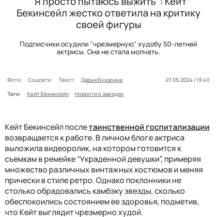
"Я просто пытаюсь выжить": Кейт
Бекинсейл жестко ответила на критику
своей фигуры
Подписчики осудили "чрезмерную" худобу 50-летней
актрисы. Она не стала молчать.
Фото:
Соцсети
Текст:
Дарья Бухарина
27.05.2024 / 13:40
Теги:
Кейт Бекинсейл
Новости о звездах
Кейт Бекинсейл после
таинственной госпитализации
возвращается к работе. В личном блоге актриса
выложила видеоролик, на котором готовится к
съемкам в ремейке “Украденной девушки”, примеряя
множество различных винтажных костюмов и меняя
прически в стиле ретро. Однако поклонники не
столько обрадовались камбэку звезды, сколько
обеспокоились состоянием ее здоровья, подметив,
что Кейт выглядит чрезмерно худой.