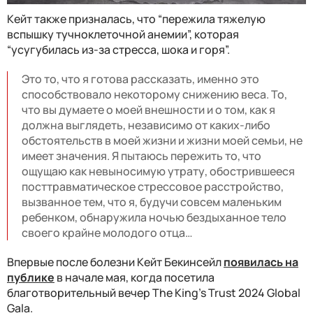
Кейт также призналась, что “пережила тяжелую
вспышку тучноклеточной анемии”, которая
“усугубилась из-за стресса, шока и горя”.
Это то, что я готова рассказать, именно это
способствовало некоторому снижению веса. То,
что вы думаете о моей внешности и о том, как я
должна выглядеть, независимо от каких-либо
обстоятельств в моей жизни и жизни моей семьи, не
имеет значения. Я пытаюсь пережить то, что
ощущаю как невыносимую утрату, обострившееся
посттравматическое стрессовое расстройство,
вызванное тем, что я, будучи совсем маленьким
ребенком, обнаружила ночью бездыханное тело
своего крайне молодого отца…
Впервые после болезни Кейт Бекинсейл
появилась на
публике
в начале мая, когда посетила
благотворительный вечер
The King's Trust 2024 Global
Gala.