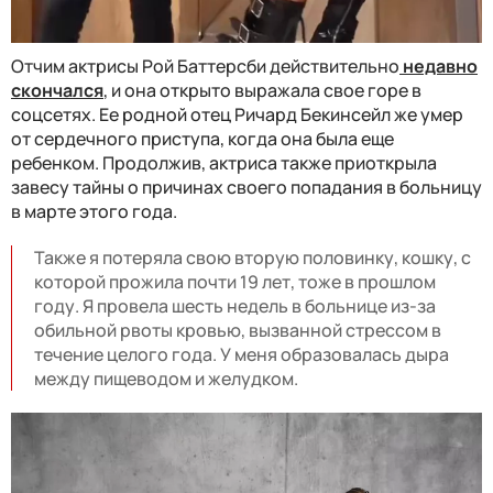
Отчим актрисы Рой Баттерсби действительно
недавно
скончался
, и она открыто выражала свое горе в
соцсетях. Ее родной отец Ричард Бекинсейл же умер
от сердечного приступа, когда она была еще
ребенком. Продолжив, актриса также приоткрыла
завесу тайны о причинах своего попадания в больницу
в марте этого года.
Также я потеряла свою вторую половинку, кошку, с
которой прожила почти 19 лет, тоже в прошлом
году. Я провела шесть недель в больнице из-за
обильной рвоты кровью, вызванной стрессом в
течение целого года. У меня образовалась дыра
между пищеводом и желудком.