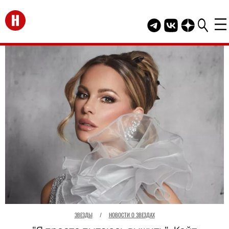
Перейти на главную
Telegram канал HEL
Группа HELLO В
Канал HELLO
ЗВЕЗДЫ
/
НОВОСТИ О ЗВЕЗДАХ