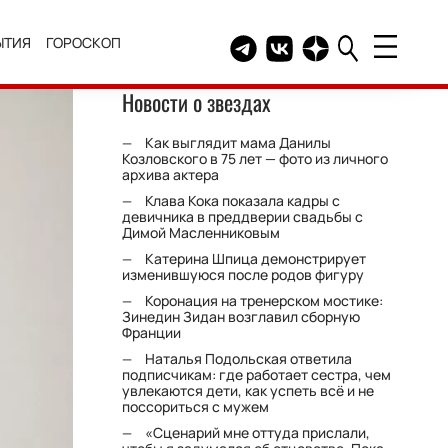
ЫТИЯ
ГОРОСКОП
Telegram канал HELLO
Группа HELLO Вконтакт
Канал HELLO в Дзе
Новости о звездах
Как выглядит мама Данилы
Козловского в 75 лет — фото из личного
архива актера
Клава Кока показала кадры с
девичника в преддверии свадьбы с
Димой Масленниковым
Катерина Шпица демонстрирует
изменившуюся после родов фигуру
Коронация на тренерском мостике:
Зинедин Зидан возглавил сборную
Франции
Наталья Подольская ответила
подписчикам: где работает сестра, чем
увлекаются дети, как успеть всё и не
поссориться с мужем
«Сценарий мне оттуда прислали,