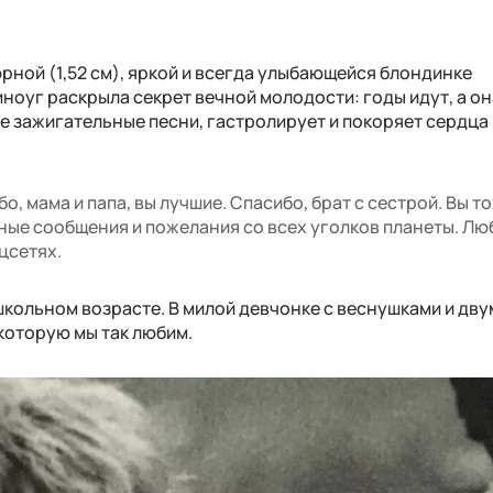
рной (1,52 см), яркой и всегда улыбающейся блондинке
иноуг раскрыла секрет вечной молодости: годы идут, а он
е зажигательные песни, гастролирует и покоряет сердца
о, мама и папа, вы лучшие. Спасибо, брат с сестрой. Вы т
сные сообщения и пожелания со всех уголков планеты. Лю
цсетях.
школьном возрасте. В милой девчонке с веснушками и дву
 которую мы так любим.