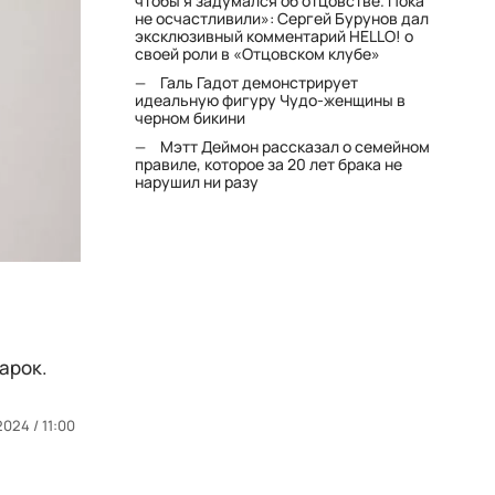
чтобы я задумался об отцовстве. Пока
не осчастливили»: Сергей Бурунов дал
эксклюзивный комментарий HELLO! о
своей роли в «Отцовском клубе»
Галь Гадот демонстрирует
идеальную фигуру Чудо-женщины в
черном бикини
Мэтт Деймон рассказал о семейном
правиле, которое за 20 лет брака не
нарушил ни разу
арок.
024 / 11:00