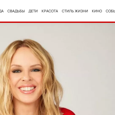
ДА
СВАДЬБЫ
ДЕТИ
КРАСОТА
СТИЛЬ ЖИЗНИ
КИНО
СОБ