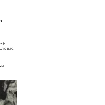
а
оже
блю вас,
мя