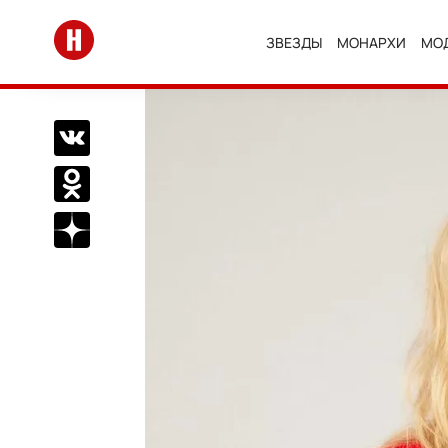
Перейти на главную
ЗВЕЗДЫ
МОНАРХИ
МО
Поделиться Вконтакте
Поделиться в Одноклассниках
Подписаться на нас в Дзен