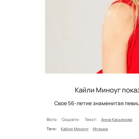
Кайли Миноуг показ
Свое 56-летие знаменитая певиц
Фото:
Соцсети
Текст:
Анна Касьянова
Теги:
Кайли Миноуг
Музыка