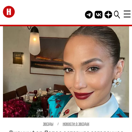
Перейти на главную
Telegram канал HEL
Группа HELLO В
Канал HELLO
ЗВЕЗДЫ
/
НОВОСТИ О ЗВЕЗДАХ