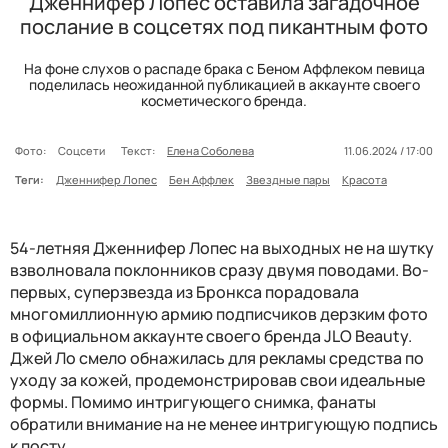
Дженнифер Лопес оставила загадочное
послание в соцсетях под пикантным фото
На фоне слухов о распаде брака с Беном Аффлеком певица
поделилась неожиданной публикацией в аккаунте своего
косметического бренда.
Фото:
Соцсети
Текст:
Елена Соболева
11.06.2024 / 17:00
Теги:
Дженнифер Лопес
Бен Аффлек
Звездные пары
Красота
54-летняя Дженнифер Лопес на выходных не на шутку
взволновала поклонников сразу двумя поводами. Во-
первых, суперзвезда из Бронкса порадовала
многомиллионную армию подписчиков дерзким фото
в официальном аккаунте своего бренда JLO Beauty.
Джей Ло смело обнажилась для рекламы средства по
уходу за кожей, продемонстрировав свои идеальные
формы. Помимо интригующего снимка, фанаты
обратили внимание на не менее интригующую подпись
к посту.