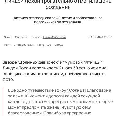
Линдси Лохан трогательно отметила день
рождения
Актриса отпраздновала 38-летие и поблагодарила
поклонников за пожелания.
Фото:
Соцсети
Текст:
Елена Соболева
03.07.2024 / 15:30
Теги:
Линдси Лохан
Кино
Дети звезд
Звезде “Дрянных девчонок” и “Чумовой пятницы”
Линдси Лохан исполнилось 2 июля 38 лет, о чем она
сообщила своим поклонникам, опубликовав милое
фото.
Еще одно путешествие вокруг Солнца! Благодарна
за каждый момент и дорожу каждой секундой
каждого дня и всеми прекрасными вещами, которые
может предложить жизнь. Чувствую себя
благословенной. Спасибо за прекрасные