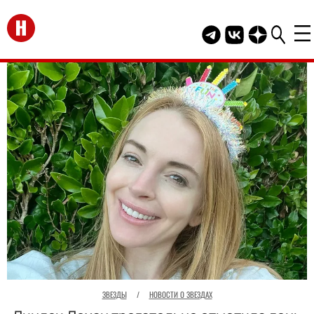
Перейти на главную
Telegram канал HEL
Группа HELLO В
Канал HELLO
ЗВЕЗДЫ
/
НОВОСТИ О ЗВЕЗДАХ