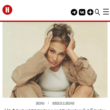
Перейти на главную
Telegram канал HEL
Группа HELLO В
Канал HELLO
ЗВЕЗДЫ
/
НОВОСТИ О ЗВЕЗДАХ