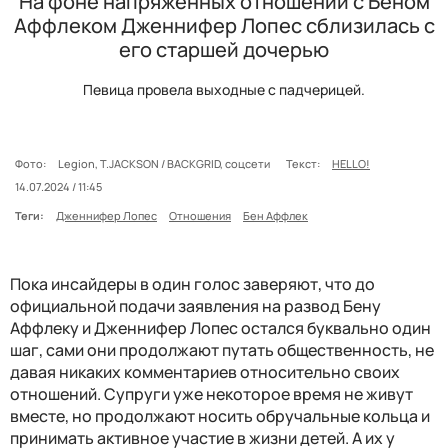
На фоне напряженных отношений с Беном
Аффлеком Дженнифер Лопес сблизилась с
его старшей дочерью
Певица провела выходные с падчерицей.
Фото:
Legion, T.JACKSON / BACKGRID, соцсети
Текст:
HELLO!
14.07.2024 / 11:45
Теги:
Дженнифер Лопес
Отношения
Бен Аффлек
Пока инсайдеры в один голос заверяют, что до
официальной подачи заявления на развод Бену
Аффлеку и Дженнифер Лопес остался буквально один
шаг, сами они продолжают путать общественность, не
давая никаких комментариев относительно своих
отношений. Супруги уже некоторое время не живут
вместе, но продолжают носить обручальные кольца и
принимать активное участие в жизни детей. А их у