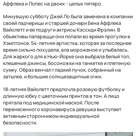
Аффлека и Лопес на двоих - целых пятеро.
Минувшую субботу Джей Ло была замечена в компании
своей падчерицы и старшей дочери Бена Аффлека
Вайолетт и ее подруги актрисы Кэссиди Фрэлин. В
объективы папарацци они попали во время прогулки в
Хэмптонсе. 54-летняя артистка, которая за последнее
время сильно похудела, ела мороженое и улыбалась.
Для жаркого для в Нью-Йорке она выбрала белый топ,
клешеные джинсы, босоножки на танкетке и плетеную
сумку. Образ венчал гладкий пучок, собранный на
затылке, и большие солнцезащитные очки.
18-летняя Вайолетт предпочла розовую футболку и
длинную юбку с цветочным принтов в тон. А лицо
прятала под медицинской маской. После
перенесенного коронавируса девушка выступает
активным сторонником индивидуальной
безопасности.