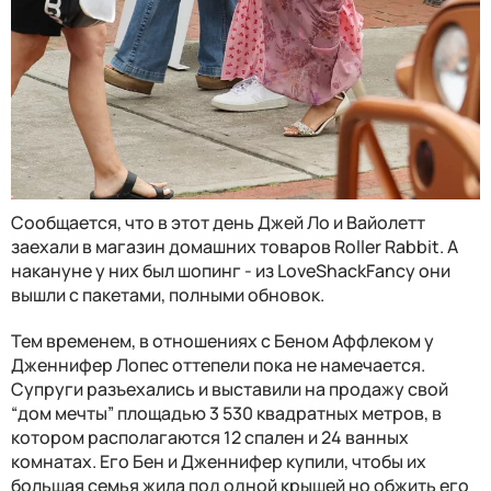
Сообщается, что в этот день Джей Ло и Вайолетт
заехали в магазин домашних товаров Roller Rabbit. А
накануне у них был шопинг - из LoveShackFancy они
вышли с пакетами, полными обновок.
Тем временем, в отношениях с Беном Аффлеком у
Дженнифер Лопес оттепели пока не намечается.
Супруги разъехались и выставили на продажу свой
“дом мечты” площадью 3 530 квадратных метров, в
котором располагаются 12 спален и 24 ванных
комнатах. Его Бен и Дженнифер купили, чтобы их
большая семья жила под одной крышей но обжить его