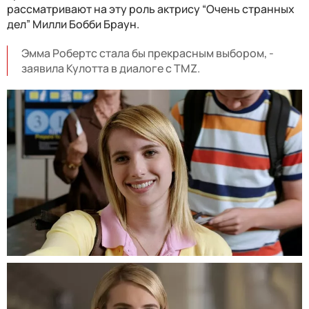
рассматривают на эту роль актрису “Очень странных
дел” Милли Бобби Браун.
Эмма Робертс стала бы прекрасным выбором, -
заявила Кулотта в диалоге с TMZ.