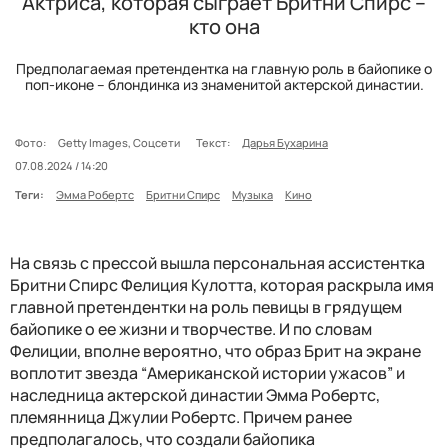
Актриса, которая сыграет Бритни Спирс –
кто она
Предполагаемая претендентка на главную роль в байопике о
поп-иконе – блондинка из знаменитой актерской династии.
Фото:
Getty Images, Соцсети
Текст:
Дарья Бухарина
07.08.2024 / 14:20
Теги:
Эмма Робертс
Бритни Спирс
Музыка
Кино
На связь с прессой вышла персональная ассистентка
Бритни Спирс Фелиция Кулотта, которая раскрыла имя
главной претендентки на роль певицы в грядущем
байопике о ее жизни и творчестве. И по словам
Фелиции, вполне вероятно, что образ Брит на экране
воплотит звезда “Американской истории ужасов” и
наследница актерской династии Эмма Робертс,
племянница Джулии Робертс. Причем ранее
предполагалось, что создали байопика