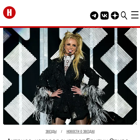
Перейти на главную
Telegram канал HEL
Группа HELLO В
Канал HELLO
ЗВЕЗДЫ
/
НОВОСТИ О ЗВЕЗДАХ