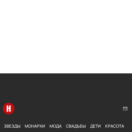
Перейти на главную
Нап
ЗВЕЗДЫ
МОНАРХИ
МОДА
СВАДЬБЫ
ДЕТИ
КРАСОТА