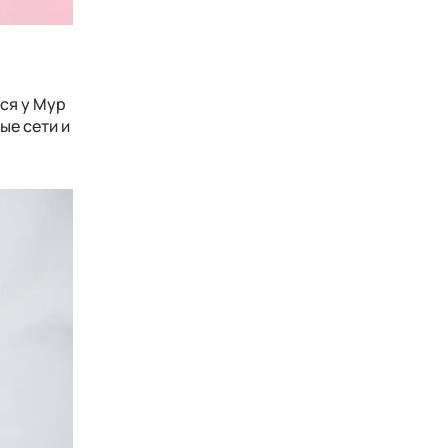
лся у Мур
ые сети и