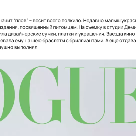
начит “плов” – весит всего полкило. Недавно малыш украс
издания, посвященный питомцам. На съемку в студии Дем
ила дизайнерские сумки, платки и украшения. Звезда кино
евала ему на шею браслеты с бриллиантами. А еще отдав
лушно выполнял.