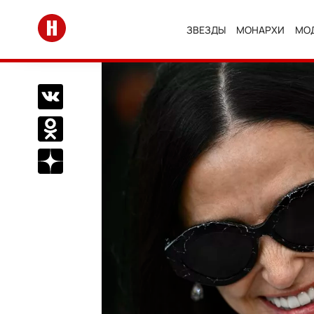
Перейти на главную
ЗВЕЗДЫ
МОНАРХИ
МО
Поделиться Вконтакте
Поделиться в Одноклассниках
Подписаться на нас в Дзен