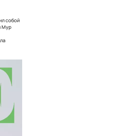
ил собой
и Мур
ала