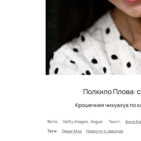
Полкило Плова: с
Крошечная чихуахуа по к
Фото:
Getty Images, Vogue
Текст:
Анна К
Теги:
Деми Мур
Новости о звездах