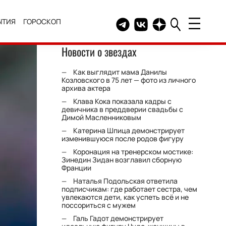
ЫТИЯ
ГОРОСКОП
Telegram канал HELLO
Группа HELLO Вконтакт
Канал HELLO в Дзе
Новости о звездах
Как выглядит мама Данилы
Козловского в 75 лет — фото из личного
архива актера
Клава Кока показала кадры с
девичника в преддверии свадьбы с
Димой Масленниковым
Катерина Шпица демонстрирует
изменившуюся после родов фигуру
Коронация на тренерском мостике:
Зинедин Зидан возглавил сборную
Франции
Наталья Подольская ответила
подписчикам: где работает сестра, чем
увлекаются дети, как успеть всё и не
поссориться с мужем
Галь Гадот демонстрирует