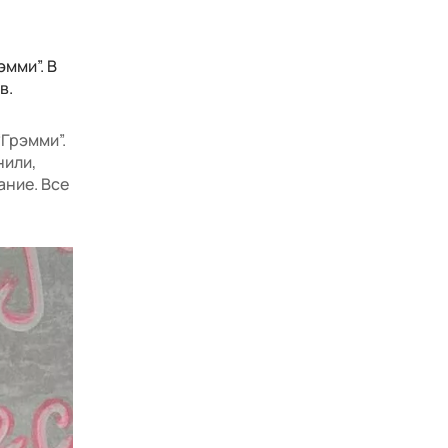
мми”. В
в.
“Грэмми”.
нили,
ание. Все