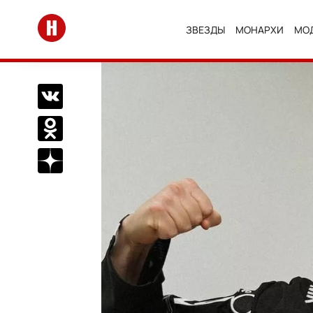
Перейти на главную
ЗВЕЗДЫ
МОНАРХИ
МО
Поделиться Вконтакте
Поделиться в Одноклассниках
Подписаться на нас в Дзен