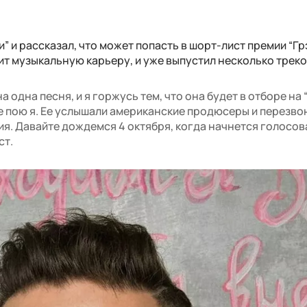
 и рассказал, что может попасть в шорт-лист премии “Грэ
т музыкальную карьеру, и уже выпустил несколько треко
 одна песня, и я горжусь тем, что она будет в отборе на 
ее пою я. Ее услышали американские продюсеры и перезво
рия. Давайте дождемся 4 октября, когда начнется голосов
ст.