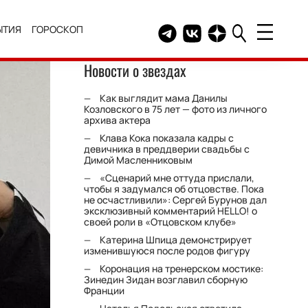
ЫТИЯ
ГОРОСКОП
Telegram канал HELLO
Группа HELLO Вконтакт
Канал HELLO в Дзе
Новости о звездах
Как выглядит мама Данилы
Козловского в 75 лет — фото из личного
архива актера
Клава Кока показала кадры с
девичника в преддверии свадьбы с
Димой Масленниковым
«Сценарий мне оттуда прислали,
чтобы я задумался об отцовстве. Пока
не осчастливили»: Сергей Бурунов дал
эксклюзивный комментарий HELLO! о
своей роли в «Отцовском клубе»
Катерина Шпица демонстрирует
изменившуюся после родов фигуру
Коронация на тренерском мостике:
Зинедин Зидан возглавил сборную
Франции