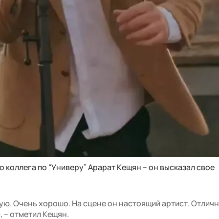
о коллега по “Универу” Арарат Кещян – он высказал свое
вую. Очень хорошо. На сцене он настоящий артист. Отлич
 – отметил Кещян.