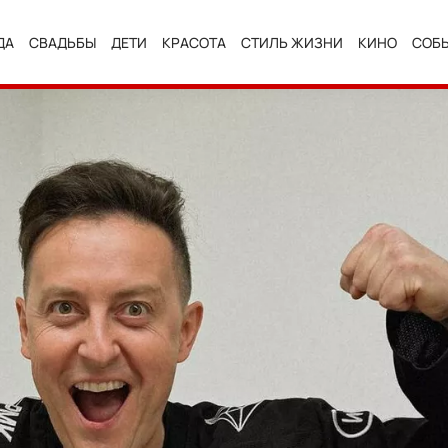
ДА
СВАДЬБЫ
ДЕТИ
КРАСОТА
СТИЛЬ ЖИЗНИ
КИНО
СОБ