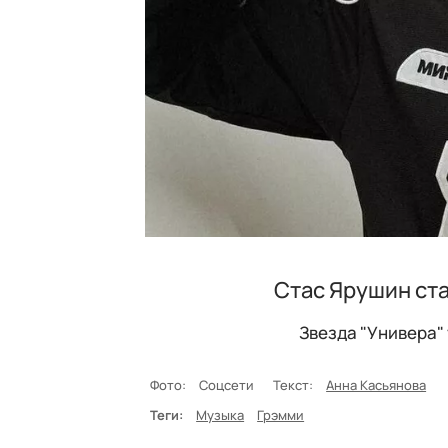
Стас Ярушин ст
Звезда "Универа" 
Фото:
Соцсети
Текст:
Анна Касьянова
Теги:
Музыка
Грэмми