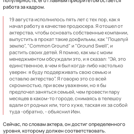
популярность, его главным приоритетом остается
работа за кадром.
19 августа исполнилось пять лет с тех пор, как я
начал работу в качестве продюсера. Я отошел от
актерства, чтобы основать собственные компании,
выпустить в прокат такие докфильмы, как "Поцелуй
землю", "Common Ground" и "Ground Swell", и
растить своих детей. Я помню, как мы с моим
менеджментом обсуждали это, и я сказал: “Эй, это
единственное, в чем я был когда-либо настолько
уверен: я буду поддерживать свою семью и
оставлю актерство”. Я говорю это со всей
скромностью, при всем уважении, но я бы
предпочел заняться семьей, чем провести пару
месяцев в каком-то городе, снимаясь в телешоу
вдали от родных или, того хуже, таская их за собой
туда -обратно, - объяснил Иен.
Сейчас, по словам актера, он достиг определенного
уровня, которому должен соответствовать.