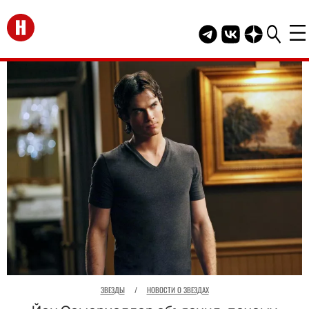
Перейти на главную
Telegram канал HEL
Группа HELLO В
Канал HELLO
ЗВЕЗДЫ
/
НОВОСТИ О ЗВЕЗДАХ