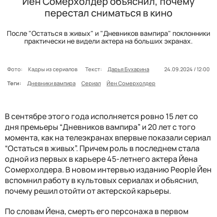
Йен Сомерхолдер объяснил, почему
перестал сниматься в кино
После "Остаться в живых" и "Дневников вампира" поклонники
практически не видели актера на больших экранах.
Фото:
Кадры из сериалов
Текст:
Дарья Бухарина
24.09.2024 / 12:00
Теги:
Дневники вампира
Сериал
Йен Сомерхолдер
В сентябре этого года исполняется ровно 15 лет со
дня премьеры “Дневников вампира” и 20 лет с того
момента, как на телеэкранах впервые показали сериал
“Остаться в живых”. Причем роль в последнем стала
одной из первых в карьере 45-летнего актера Йена
Сомерхолдера. В новом интервью изданию People Йен
вспомнил работу в культовых сериалах и объяснил,
почему решил отойти от актерской карьеры.
По словам Йена, смерть его персонажа в первом