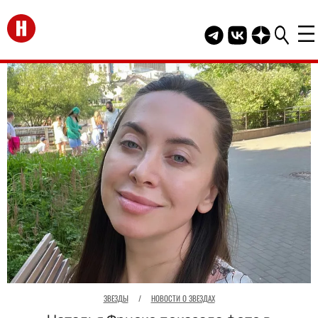
Перейти на главную
Telegram канал HEL
Группа HELLO В
Канал HELLO
ЗВЕЗДЫ
/
НОВОСТИ О ЗВЕЗДАХ