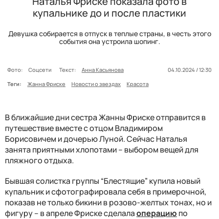
Наталья Фриске показала фото в
купальнике до и после пластики
Девушка собирается в отпуск в теплые страны, в честь этого
события она устроила шопинг.
Фото:
Соцсети
Текст:
Анна Касьянова
04.10.2024 / 12:30
Теги:
Жанна Фриске
Новости о звездах
Красота
В ближайшие дни сестра Жанны Фриске отправится в
путешествие вместе с отцом Владимиром
Борисовичем и дочерью Луной. Сейчас Наталья
занята приятными хлопотами – выбором вещей для
пляжного отдыха.
Бывшая солистка группы “Блестящие” купила новый
купальник и сфотографировала себя в примерочной,
показав не только бикини в розово-желтых тонах, но и
фигуру – в апреле Фриске сделала
операцию
по