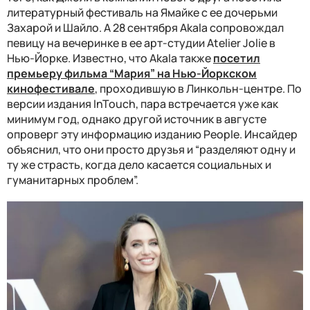
литературный фестиваль на Ямайке с ее дочерьми
Захарой ​​и Шайло. А 28 сентября Akala сопровождал
певицу на вечеринке в ее арт-студии Atelier Jolie в
Нью-Йорке. Известно, что Akala также
посетил
премьеру фильма “Мария” на Нью-Йоркском
кинофестивале
, проходившую в Линкольн-центре. По
версии издания InTouch, пара встречается уже как
минимум год, однако другой источник в августе
опроверг эту информацию изданию People. Инсайдер
объяснил, что они просто друзья и “разделяют одну и
ту же страсть, когда дело касается социальных и
гуманитарных проблем”.