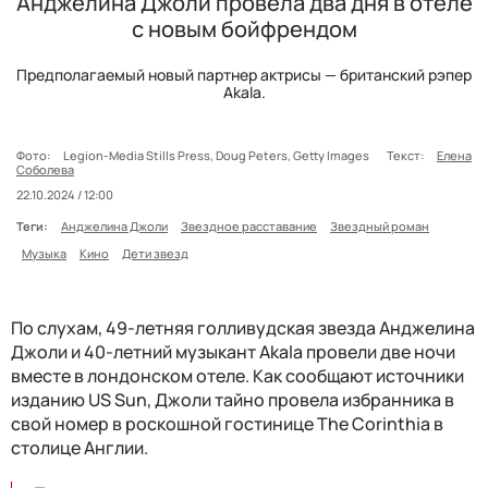
Анджелина Джоли провела два дня в отеле
с новым бойфрендом
Предполагаемый новый партнер актрисы — британский рэпер
Akala.
Фото:
Legion-Media Stills Press, Doug Peters, Getty Images
Текст:
Елена
Соболева
22.10.2024 / 12:00
Теги:
Анджелина Джоли
Звездное расставание
Звездный роман
Музыка
Кино
Дети звезд
По слухам, 49-летняя голливудская звезда Анджелина
Джоли и 40-летний музыкант Akala провели две ночи
вместе в лондонском отеле. Как сообщают источники
изданию US Sun, Джоли тайно провела избранника в
свой номер в роскошной гостинице The Corinthia в
столице Англии.