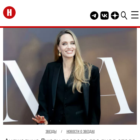
Перейти на главную
Telegram канал HEL
Группа HELLO В
Канал HELLO
ЗВЕЗДЫ
/
НОВОСТИ О ЗВЕЗДАХ