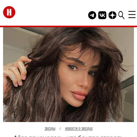
Перейти на главную
Telegram канал HEL
Группа HELLO В
Канал HELLO
ЗВЕЗДЫ
/
НОВОСТИ О ЗВЕЗДАХ