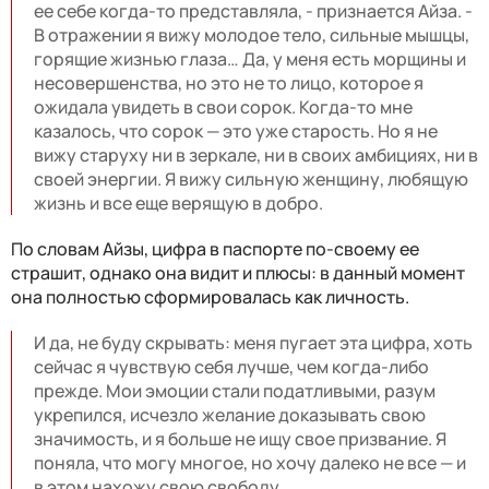
ее себе когда-то представляла, - признается Айза. -
В отражении я вижу молодое тело, сильные мышцы,
горящие жизнью глаза… Да, у меня есть морщины и
несовершенства, но это не то лицо, которое я
ожидала увидеть в свои сорок. Когда-то мне
казалось, что сорок — это уже старость. Но я не
вижу старуху ни в зеркале, ни в своих амбициях, ни в
своей энергии. Я вижу сильную женщину, любящую
жизнь и все еще верящую в добро.
По словам Айзы, цифра в паспорте по-своему ее
страшит, однако она видит и плюсы: в данный момент
она полностью сформировалась как личность.
И да, не буду скрывать: меня пугает эта цифра, хоть
сейчас я чувствую себя лучше, чем когда-либо
прежде. Мои эмоции стали податливыми, разум
укрепился, исчезло желание доказывать свою
значимость, и я больше не ищу свое призвание. Я
поняла, что могу многое, но хочу далеко не все — и
в этом нахожу свою свободу.