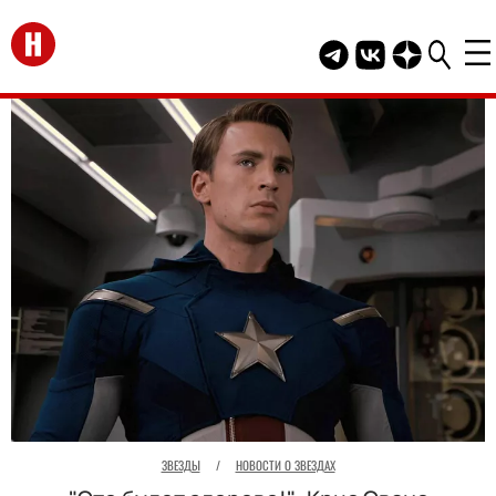
Перейти на главную
Telegram канал HEL
Группа HELLO В
Канал HELLO
ЗВЕЗДЫ
/
НОВОСТИ О ЗВЕЗДАХ