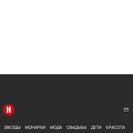
Перейти на главную
Нап
ЗВЕЗДЫ
МОНАРХИ
МОДА
СВАДЬБЫ
ДЕТИ
КРАСОТА