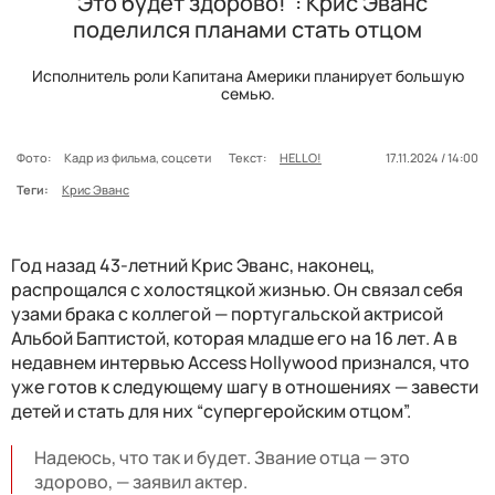
"Это будет здорово!": Крис Эванс
поделился планами стать отцом
Исполнитель роли Капитана Америки планирует большую
семью.
Фото:
Кадр из фильма, соцсети
Текст:
HELLO!
17.11.2024 / 14:00
Теги:
Крис Эванс
Год назад 43-летний Крис Эванс, наконец,
распрощался с холостяцкой жизнью. Он связал себя
узами брака с коллегой — португальской актрисой
Альбой Баптистой, которая младше его на 16 лет. А в
недавнем интервью Access Hollywood признался, что
уже готов к следующему шагу в отношениях — завести
детей и стать для них “супергеройским отцом”.
Надеюсь, что так и будет. Звание отца — это
здорово, — заявил актер.