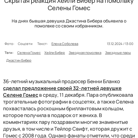
Скрытая реакция Хейли Бибер на помолвку
Селены Гомес
На днях бывшая девушка Джастина Бибера объявила о
помолвке со своим избранником.
Фото:
Соцсети
Текст:
Елена Соболева
13.12.2024 / 13:00
Теги:
Селена Гомес
Хейли Бибер
Звездная помолвка
Звездные пары
Джастин Бибер
36-летний музыкальный продюсер Бенни Бланко
сделал предложение своей 32-летней девушке
Селене Гомес
в среду, 11 декабря. Пара опубликовала
трогательные фотографии в соцсетях, а также Селена
похвасталась роскошным бриллантовым кольцом,
которое получила в подарок от жениха. В
комментариях пару поздравили многие знаменитые
друзья, в том числе и Тейлор Свифт, которая дружит с
Гомес с 2008 года. Однако фанаты отметили, что среди