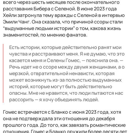
всего через шесть месяцев после окончательного
расставания Бибера с Селеной. В июне 2023 года
Хейли затронула тему вражды с Селеной в интервью
Эмили Чанг. Она сказала, что причиной ссоры стали
“выдуманные людьми истории” о том, какова жизнь
знаменитостей, по мнению фанатов.
Есть истории, которые действительно ранят мои
чувства и расстраивают меня. Я не думаю, что это
касается меня и Селены Гомес, — пояснила она. —
Речь идет не о ссоре между двумя женщинами, а о
мерзкой, отвратительной ненависти, которая
может возникнуть из-за полностью выдуманных
историй, которые могут быть действительно
опасны. Мне не нравится, что люди пытаются нас
рассорить — я хочу объединять людей.
Гомес встречается с Бланко с июня 2023 года, хотя
она не подтверждала эти отношения до декабря
прошлого года. До того, как завязать романтические
отношения, Гомес и Бланко дружили более десяти лет