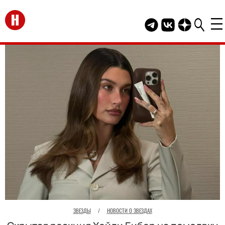
Перейти на главную
Telegram канал HEL
Группа HELLO В
Канал HELLO
ЗВЕЗДЫ
/
НОВОСТИ О ЗВЕЗДАХ