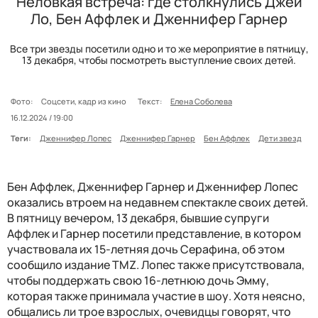
Неловкая встреча: где столкнулись Джей
Ло, Бен Аффлек и Дженнифер Гарнер
Все три звезды посетили одно и то же мероприятие в пятницу,
13 декабря, чтобы посмотреть выступление своих детей.
Фото:
Соцсети, кадр из кино
Текст:
Елена Соболева
16.12.2024 / 19:00
Теги:
Дженнифер Лопес
Дженнифер Гарнер
Бен Аффлек
Дети звезд
Бен Аффлек, Дженнифер Гарнер и Дженнифер Лопес
оказались втроем на недавнем спектакле своих детей.
В пятницу вечером, 13 декабря, бывшие супруги
Аффлек и Гарнер посетили представление, в котором
участвовала их 15-летняя дочь Серафина, об этом
сообщило издание TMZ. Лопес также присутствовала,
чтобы поддержать свою 16-летнюю дочь Эмму,
которая также принимала участие в шоу. Хотя неясно,
общались ли трое взрослых, очевидцы говорят, что