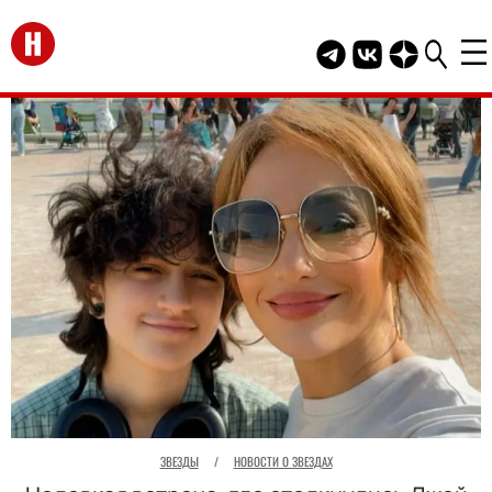
Перейти на главную
Telegram канал HEL
Группа HELLO В
Канал HELLO
ЗВЕЗДЫ
/
НОВОСТИ О ЗВЕЗДАХ