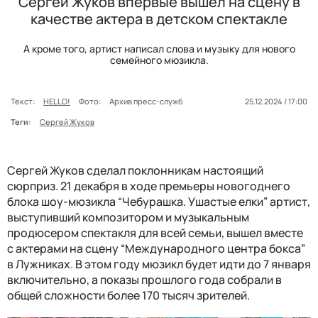
Сергей Жуков впервые вышел на сцену в
качестве актера в детском спектакле
А кроме того, артист написал слова и музыку для нового
семейного мюзикла.
Текст:
HELLO!
Фото:
Архив пресс-служб
25.12.2024 / 17:00
Теги:
Сергей Жуков
Сергей Жуков сделал поклонникам настоящий
сюрприз. 21 декабря в ходе премьеры новогоднего
блока шоу-мюзикла “Чебурашка. Ушастые елки” артист,
выступивший композитором и музыкальным
продюсером спектакля для всей семьи, вышел вместе
с актерами на сцену “Международного центра бокса”
в Лужниках. В этом году мюзикл будет идти до 7 января
включительно, а показы прошлого года собрали в
общей сложности более 170 тысяч зрителей.