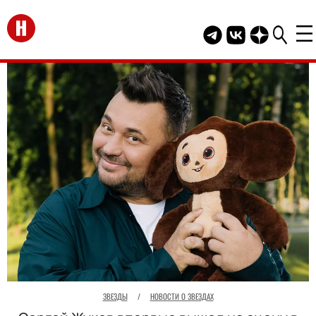
Перейти на главную
Telegram канал HEL
Группа HELLO В
Канал HELLO
ЗВЕЗДЫ
/
НОВОСТИ О ЗВЕЗДАХ