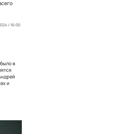
всего
2024 / 16:00
 было в
лятся
 Андрей
ах и