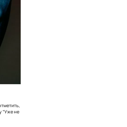
отметить,
у “Уже не