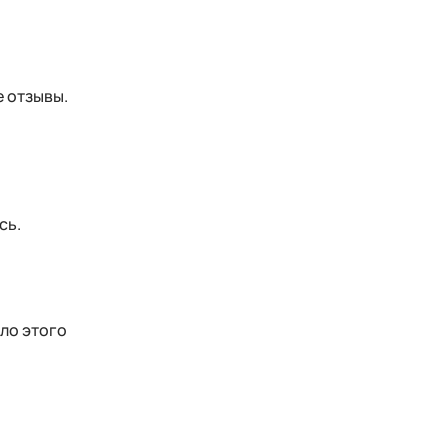
е
е отзывы.
сь.
ило этого