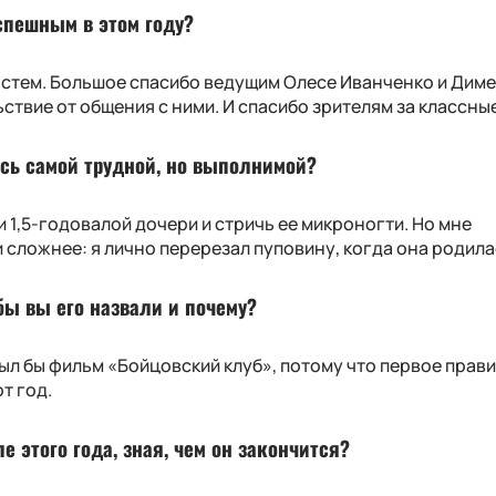
спешным в этом году?
 гостем. Большое спасибо ведущим Олесе Иванченко и Дим
твие от общения с ними. И спасибо зрителям за классны
ась самой трудной, но выполнимой?
1,5-годовалой дочери и стричь ее микроногти. Но мне
 сложнее: я лично перерезал пуповину, когда она родила
бы вы его назвали и почему?
был бы фильм «Бойцовский клуб», потому что первое прав
т год.
е этого года, зная, чем он закончится?