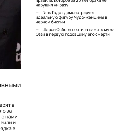
правиле, которое за 20 лет брака не
нарушил ни разу
Галь Гадот демонстрирует
идеальную фигуру Чудо-женщины в
черном бикини
Шэрон Осборн почтила память мужа
Оззи в первую годовщину его смерти
лавными
ерят в
ло за
 с нами
швили и
ездка в