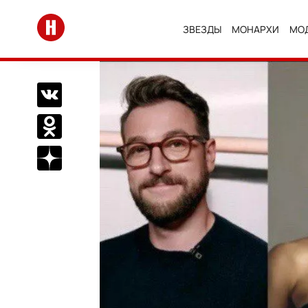
Перейти на главную
ЗВЕЗДЫ
МОНАРХИ
МО
Поделиться Вконтакте
Поделиться в Одноклассниках
Подписаться на нас в Дзен