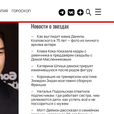
ЫТИЯ
ГОРОСКОП
Telegram канал HELLO
Группа HELLO Вконтакт
Канал HELLO в Дзе
Новости о звездах
Как выглядит мама Данилы
Козловского в 75 лет — фото из личного
архива актера
Клава Кока показала кадры с
девичника в преддверии свадьбы с
Димой Масленниковым
Катерина Шпица демонстрирует
изменившуюся после родов фигуру
Коронация на тренерском мостике:
Зинедин Зидан возглавил сборную
Франции
Наталья Подольская ответила
подписчикам: где работает сестра, чем
увлекаются дети, как успеть всё и не
поссориться с мужем
Мэтт Деймон рассказал о семейном