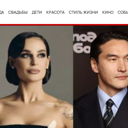
ДА
СВАДЬБЫ
ДЕТИ
КРАСОТА
СТИЛЬ ЖИЗНИ
КИНО
СОБ