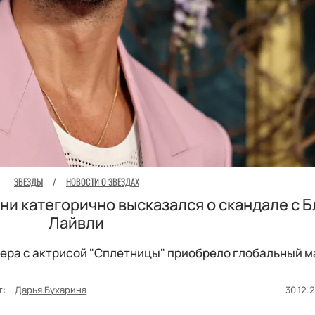
ЗВЕЗДЫ
/
НОВОСТИ О ЗВЕЗДАХ
и категорично высказался о скандале с Б
Лайвли
ера с актрисой "Сплетницы" приобрело глобальный м
т:
Дарья Бухарина
30.12.