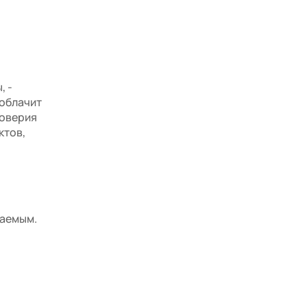
, -
зоблачит
доверия
ктов,
саемым.