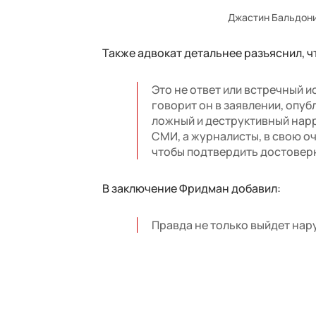
Джастин Бальдони 
Также адвокат детальнее разъяснил, чт
Это не ответ или встречный и
говорит он в заявлении, опуб
ложный и деструктивный нар
СМИ, а журналисты, в свою о
чтобы подтвердить достоверн
В заключение Фридман добавил:
Правда не только выйдет нару