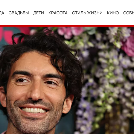
ДА
СВАДЬБЫ
ДЕТИ
КРАСОТА
СТИЛЬ ЖИЗНИ
КИНО
СОБ