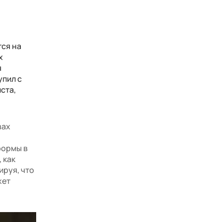
тся на
х
я
упил с
ста,
вах
формы в
 как
ируя, что
жет