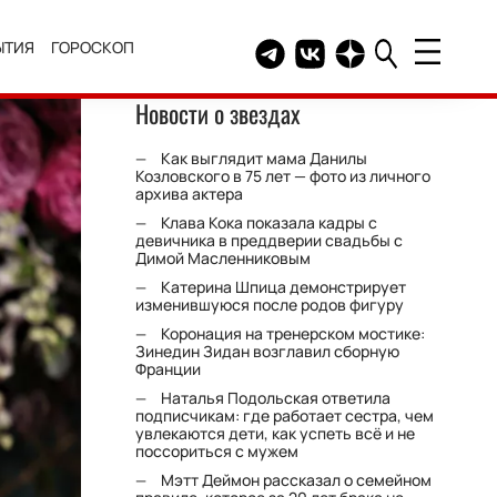
ЫТИЯ
ГОРОСКОП
Telegram канал HELLO
Группа HELLO Вконтакт
Канал HELLO в Дзе
Новости о звездах
Как выглядит мама Данилы
Козловского в 75 лет — фото из личного
архива актера
Клава Кока показала кадры с
девичника в преддверии свадьбы с
Димой Масленниковым
Катерина Шпица демонстрирует
изменившуюся после родов фигуру
Коронация на тренерском мостике:
Зинедин Зидан возглавил сборную
Франции
Наталья Подольская ответила
подписчикам: где работает сестра, чем
увлекаются дети, как успеть всё и не
поссориться с мужем
Мэтт Деймон рассказал о семейном