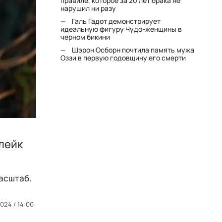
правиле, которое за 20 лет брака не
нарушил ни разу
Галь Гадот демонстрирует
идеальную фигуру Чудо-женщины в
черном бикини
Шэрон Осборн почтила память мужа
Оззи в первую годовщину его смерти
лейк
асштаб.
2024 / 14:00