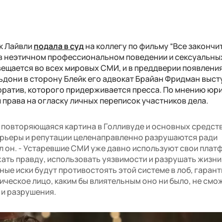
к Лайвли
подала в суд
на коллегу по фильму “Все закончи
 в неэтичном профессиональном поведении и сексуальны
ещается во всех мировых СМИ, и в преддверии появлени
ьдони в сторону Блейк его адвокат Брайан Фридман выст
рратив, которого придерживается пресса. По мнению юри
и права на огласку личных переписок участников дела.
о повторяющаяся картина в Голливуде и основных средст
арьеры и репутации целенаправленно разрушаются ради
ал он. - Устаревшие СМИ уже давно используют свои плат
ать правду, использовать уязвимости и разрушать жизни,
ые иски будут противостоять этой системе в лоб, гарант
ическое лицо, каким бы влиятельным оно ни было, не смо
 и разрушения.