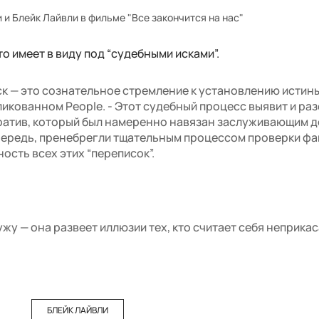
и Блейк Лайвли в фильме "Все закончится на нас"
о имеет в виду под “судебными исками”.
ск — это сознательное стремление к установлению истины
ликованном People. - Этот судебный процесс выявит и ра
ратив, который был намеренно навязан заслуживающим 
чередь, пренебрегли тщательным процессом проверки фа
ость всех этих “переписок”.
жу — она развеет иллюзии тех, кто считает себя неприка
БЛЕЙК ЛАЙВЛИ