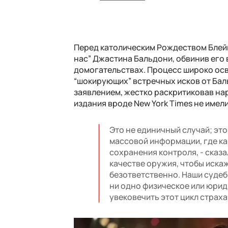
Перед католическим Рождеством Блей
нас” Джастина Бальдони, обвинив его
домогательствах. Процесс широко осв
“шокирующих” встречных исков от Бал
заявлением, жестко раскритиковав на
издания вроде New York Times не имел
Это не единичный случай; эт
массовой информации, где к
сохранения контроля, - сказ
качестве оружия, чтобы искаж
безответственно. Наши судебн
ни одно физическое или юрид
увековечить этот цикл страха