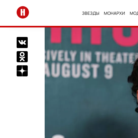
Перейти на главную
ЗВЕЗДЫ
МОНАРХИ
МО
Поделиться Вконтакте
Поделиться в Одноклассниках
Подписаться на нас в Дзен