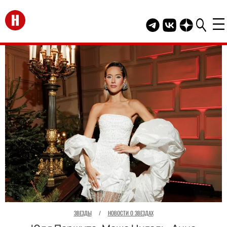
Перейти на главную
Telegram канал HEL
Группа HELLO В
Канал HELLO
ЗВЕЗДЫ
/
НОВОСТИ О ЗВЕЗДАХ