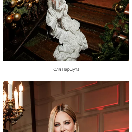
Юля Паршута