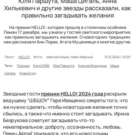
Юля Паршута, Маша Цигаль, Анна
Хилькевич и другие звезды рассказали, как
правильно загадывать желания
На премии HELLO!, которая прошла в столичном особняке
Леман 17 декабря, мы узнали у гостей светского мероприятия,
как правильно загадывать желания. О новогодних традициях
нам рассказали Ани Лорак, Агата Муцениеце и многие другие.
Текст:
HELLO!
Фото:
Максим Кашин, Макс Мирный
31.12.2024 / 13:00
Теги:
Премии
Катя IOWA
Юля Паршута
Ксения Бородина
Маша
Цигаль
Новый год
Звездные гости
премии HELLO! 2024 года
раскрыли
ведущему “ШБШОУ” Гере Иващенко секреты того, что
же нужно сделать, чтобы новогодние желания точно
сбылись, а также что именно стоит загадывать. Ирина
Безрукова советует загадывать что-то
нематериальное: доброту, осознанность, любовь.
Певец
Akmal’
признался, что его новогодним