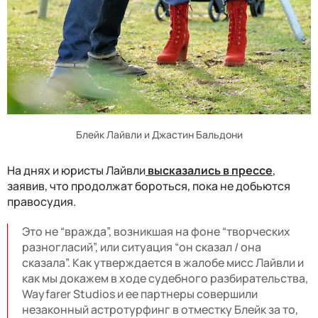
Блейк Лайвли и Джастин Бальдони
На днях и юристы Лайвли
высказались в прессе
,
заявив, что продолжат бороться, пока не добьются
правосудия.
Это не “вражда”, возникшая на фоне “творческих
разногласий”, или ситуация “он сказал / она
сказала”. Как утверждается в жалобе мисс Лайвли и
как мы докажем в ходе судебного разбирательства,
Wayfarer Studios и ее партнеры совершили
незаконный астротурфинг в отместку Блейк за то,