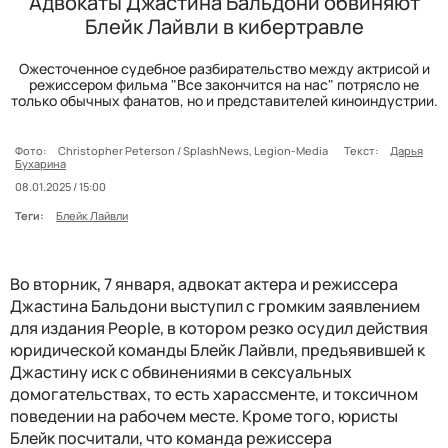
Адвокаты Джастина Бальдони обвиняют
Блейк Лайвли в кибертравле
Ожесточенное судебное разбирательство между актрисой и
режиссером фильма "Все закончится на нас" потрясло не
только обычных фанатов, но и представителей киноиндустрии.
Фото:
Christopher Peterson / SplashNews, Legion-Media
Текст:
Дарья
Бухарина
08.01.2025 / 15:00
Теги:
Блейк Лайвли
Во вторник, 7 января, адвокат актера и режиссера
Джастина Бальдони выступил с громким заявлением
для издания People, в котором резко осудил действия
юридической команды Блейк Лайвли, предъявившей к
Джастину иск с обвинениями в сексуальных
домогательствах, то есть харассменте, и токсичном
поведении на рабочем месте. Кроме того, юристы
Блейк посчитали, что команда режиссера