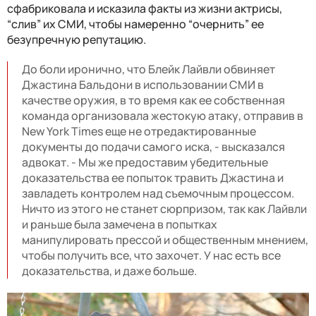
сфабриковала и исказила факты из жизни актрисы,
“слив” их СМИ, чтобы намеренно “очернить” ее
безупречную репутацию.
До боли иронично, что Блейк Лайвли обвиняет
Джастина Бальдони в использовании СМИ в
качестве оружия, в то время как ее собственная
команда организовала жестокую атаку, отправив в
New York Times еще не отредактированные
документы до подачи самого иска, - высказался
адвокат. - Мы же предоставим убедительные
доказательства ее попыток травить Джастина и
завладеть контролем над съемочным процессом.
Ничто из этого не станет сюрпризом, так как Лайвли
и раньше была замечена в попытках
манипулировать прессой и общественным мнением,
чтобы получить все, что захочет. У нас есть все
доказательства, и даже больше.