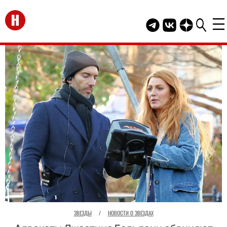
Перейти на главную
Telegram канал HEL
Группа HELLO В
Канал HELLO
ЗВЕЗДЫ
/
НОВОСТИ О ЗВЕЗДАХ