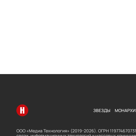
Перейти на главную
ЗВЕЗДЫ
МОНАРХИ
ООО «Медиа Технология» (2019-2026). ОГРН 119774670731
связи, информационных технологий и массовых коммуник