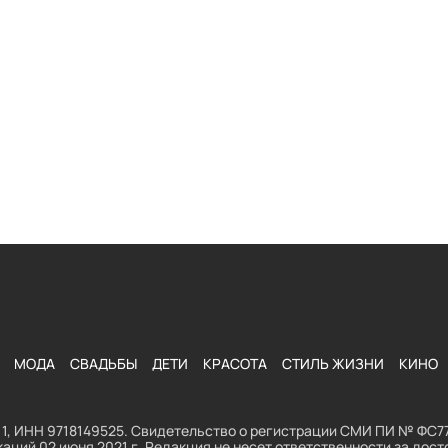
МОДА
СВАДЬБЫ
ДЕТИ
КРАСОТА
СТИЛЬ ЖИЗНИ
КИНО
1, ИНН 9718149525. Свидетельство о регистрации СМИ ПИ № ФС77
аций 02 июня 2021 г. Редакция не несет ответственности за до