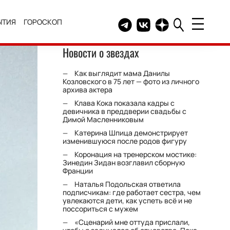
ЫТИЯ
ГОРОСКОП
Telegram канал HELLO
Группа HELLO Вконтакт
Канал HELLO в Дзе
Новости о звездах
Как выглядит мама Данилы
Козловского в 75 лет — фото из личного
архива актера
Клава Кока показала кадры с
девичника в преддверии свадьбы с
Димой Масленниковым
Катерина Шпица демонстрирует
изменившуюся после родов фигуру
Коронация на тренерском мостике:
Зинедин Зидан возглавил сборную
Франции
Наталья Подольская ответила
подписчикам: где работает сестра, чем
увлекаются дети, как успеть всё и не
поссориться с мужем
«Сценарий мне оттуда прислали,