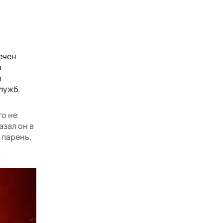
ечен
в
ы
лужб.
то не
азал он в
 парень,