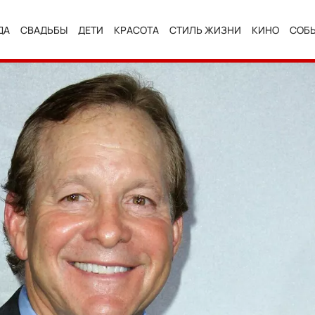
ДА
СВАДЬБЫ
ДЕТИ
КРАСОТА
СТИЛЬ ЖИЗНИ
КИНО
СОБ