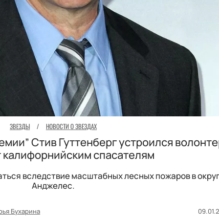
ЗВЕЗДЫ
/
НОВОСТИ О ЗВЕЗДАХ
емии” Стив Гуттенберг устроился волонте
 калифорнийским спасателям
ться вследствие масштабных лесных пожаров в округ
Анджелес.
рья Бухарина
09.01.2