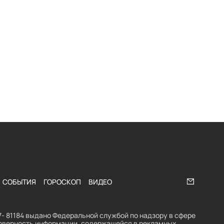
СОБЫТИЯ
ГОРОСКОП
ВИДЕО
Напишите
- 81184 выдано Федеральной службой по надзору в сфере
стоверность информации, содержащейся в рекламных