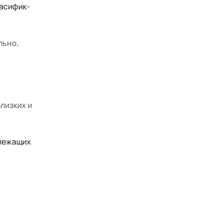
Пасифик-
льно,
лизких и
жлежащих