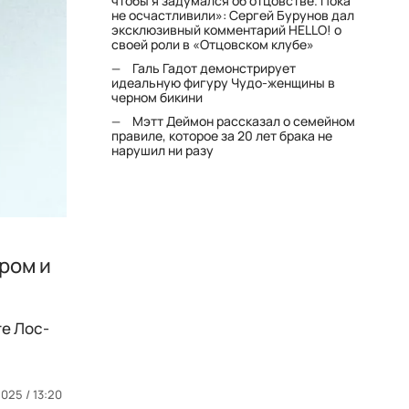
чтобы я задумался об отцовстве. Пока
не осчастливили»: Сергей Бурунов дал
эксклюзивный комментарий HELLO! о
своей роли в «Отцовском клубе»
Галь Гадот демонстрирует
идеальную фигуру Чудо-женщины в
черном бикини
Мэтт Деймон рассказал о семейном
правиле, которое за 20 лет брака не
нарушил ни разу
ром и
е Лос-
025 / 13:20