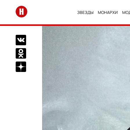
Перейти на главную
ЗВЕЗДЫ
МОНАРХИ
МО
Поделиться Вконтакте
Поделиться в Одноклассниках
Подписаться на нас в Дзен