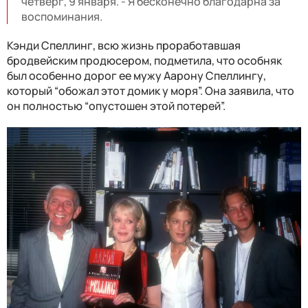
четверг, 9 января. - Я бесконечно благодарна за
воспоминания.
Кэнди Спеллинг, всю жизнь проработавшая
бродвейским продюсером, подметила, что особняк
был особенно дорог ее мужу Аарону Спеллингу,
который “обожал этот домик у моря”. Она заявила, что
он полностью “опустошен этой потерей”.