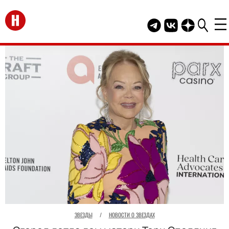
Перейти на главную
Telegram канал HEL
Группа HELLO В
Канал HELLO
ЗВЕЗДЫ
/
НОВОСТИ О ЗВЕЗДАХ