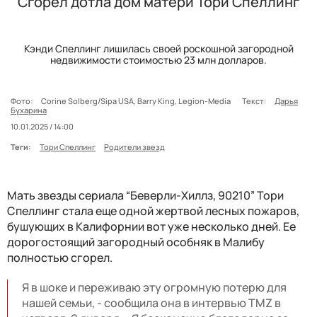
Сгорел дотла дом матери Тори Спеллинг
Кэнди Спеллинг лишилась своей роскошной загородной
недвижимости стоимостью 23 млн долларов.
Фото:
Corine Solberg/Sipa USA, Barry King, Legion-Media
Текст:
Дарья
Бухарина
10.01.2025 / 14:00
Теги:
Тори Спеллинг
Родители звезд
Мать звезды сериала “Беверли-Хиллз, 90210” Тори
Спеллинг стала еще одной жертвой лесных пожаров,
бушующих в Калифорнии вот уже несколько дней. Ее
дорогостоящий загородный особняк в Малибу
полностью сгорел.
Я в шоке и переживаю эту огромную потерю для
нашей семьи, - сообщила она в интервью TMZ в