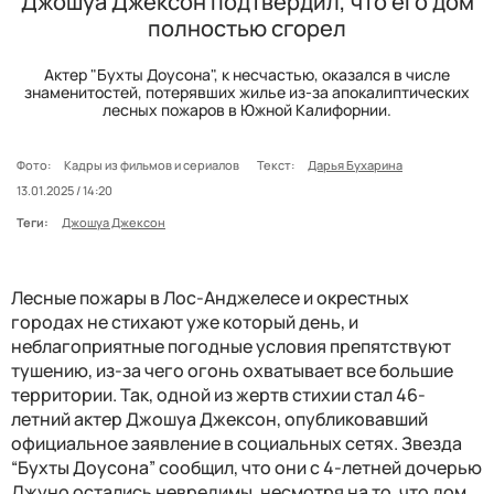
Джошуа Джексон подтвердил, что его дом
полностью сгорел
Актер "Бухты Доусона", к несчастью, оказался в числе
знаменитостей, потерявших жилье из-за апокалиптических
лесных пожаров в Южной Калифорнии.
Фото:
Кадры из фильмов и сериалов
Текст:
Дарья Бухарина
13.01.2025 / 14:20
Теги:
Джошуа Джексон
Лесные пожары в Лос-Анджелесе и окрестных
городах не стихают уже который день, и
неблагоприятные погодные условия препятствуют
тушению, из-за чего огонь охватывает все большие
территории. Так, одной из жертв стихии стал 46-
летний актер Джошуа Джексон, опубликовавший
официальное заявление в социальных сетях. Звезда
“Бухты Доусона” сообщил, что они с 4-летней дочерью
Джуно остались невредимы, несмотря на то, что дом