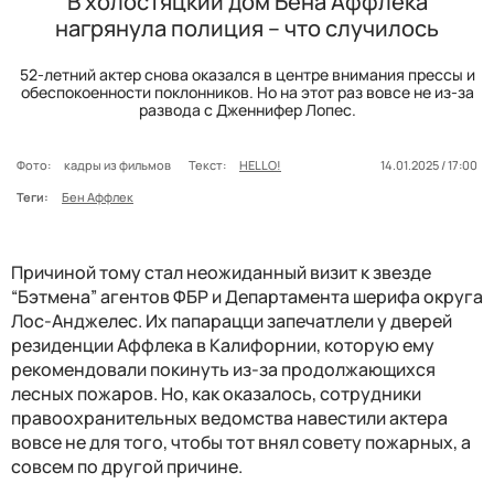
В холостяцкий дом Бена Аффлека
нагрянула полиция – что случилось
52-летний актер снова оказался в центре внимания прессы и
обеспокоенности поклонников. Но на этот раз вовсе не из-за
развода с Дженнифер Лопес.
Фото:
кадры из фильмов
Текст:
HELLO!
14.01.2025 / 17:00
Теги:
Бен Аффлек
Причиной тому стал неожиданный визит к звезде
“Бэтмена” агентов ФБР и Департамента шерифа округа
Лос-Анджелес. Их папарацци запечатлели у дверей
резиденции Аффлека в Калифорнии, которую ему
рекомендовали покинуть из-за продолжающихся
лесных пожаров. Но, как оказалось, сотрудники
правоохранительных ведомства навестили актера
вовсе не для того, чтобы тот внял совету пожарных, а
совсем по другой причине.