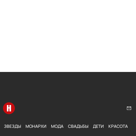
Перейти на главную
Нап
ЗВЕЗДЫ
МОНАРХИ
МОДА
СВАДЬБЫ
ДЕТИ
КРАСОТА