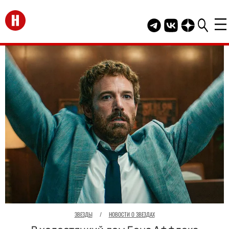
Перейти на главную
Telegram канал HEL
Группа HELLO В
Канал HELLO
ЗВЕЗДЫ
/
НОВОСТИ О ЗВЕЗДАХ