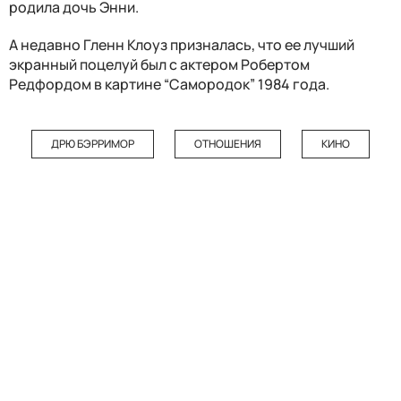
родила дочь Энни.
А недавно Гленн Клоуз призналась, что ее лучший
экранный поцелуй был с актером Робертом
Редфордом в картине “Самородок” 1984 года.
ДРЮ БЭРРИМОР
ОТНОШЕНИЯ
КИНО