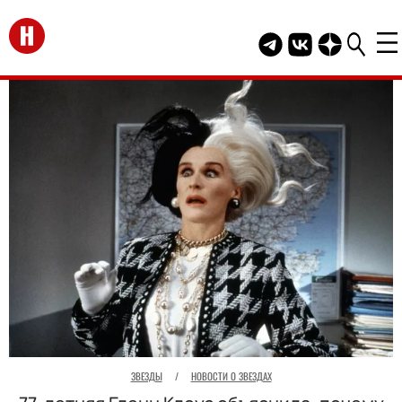
Перейти на главную
Telegram канал HEL
Группа HELLO В
Канал HELLO
ЗВЕЗДЫ
/
НОВОСТИ О ЗВЕЗДАХ