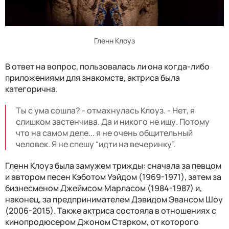
Гленн Клоуз
В ответ на вопрос, пользовалась ли она когда-либо
приложениями для знакомств, актриса была
категорична.
Ты с ума сошла? - отмахнулась Клоуз. - Нет, я
слишком застенчива. Да и никого не ищу. Потому
что на самом деле... я не очень общительный
человек. Я не спешу “идти на вечеринку”.
Гленн Клоуз была замужем трижды: сначала за певцом
и автором песен Кэботом Уэйдом (1969-1971), затем за
бизнесменом Джеймсом Марласом (1984-1987) и,
наконец, за предпринимателем Дэвидом Эвансом Шоу
(2006-2015). Также актриса состояла в отношениях с
кинопродюсером Джоном Старком, от которого