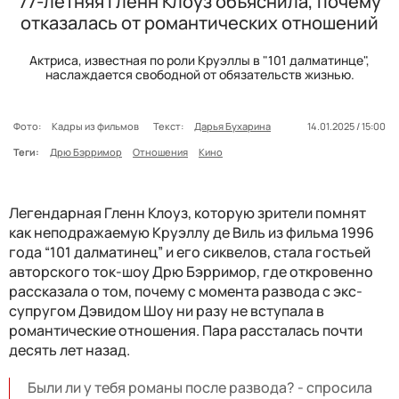
77-летняя Гленн Клоуз объяснила, почему
отказалась от романтических отношений
Актриса, известная по роли Круэллы в "101 далматинце",
наслаждается свободной от обязательств жизнью.
Фото:
Кадры из фильмов
Текст:
Дарья Бухарина
14.01.2025 / 15:00
Теги:
Дрю Бэрримор
Отношения
Кино
Легендарная Гленн Клоуз, которую зрители помнят
как неподражаемую Круэллу де Виль из фильма 1996
года “101 далматинец” и его сиквелов, стала гостьей
авторского ток-шоу Дрю Бэрримор, где откровенно
рассказала о том, почему с момента развода с экс-
супругом Дэвидом Шоу ни разу не вступала в
романтические отношения. Пара рассталась почти
десять лет назад.
Были ли у тебя романы после развода? - спросила