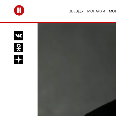
Перейти на главную
ЗВЕЗДЫ
МОНАРХИ
МО
Поделиться Вконтакте
Поделиться в Одноклассниках
Подписаться на нас в Дзен