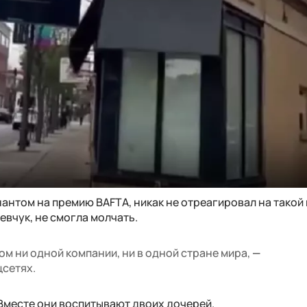
антом на премию BAFTA, никак не отреагировал на такой
евчук, не смогла молчать.
ом ни одной компании, ни в одной стране мира,
—
цсетях.
. Вместе они воспитывают двоих дочерей.