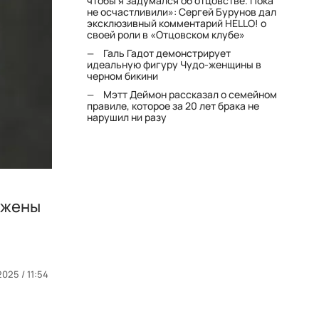
чтобы я задумался об отцовстве. Пока
не осчастливили»: Сергей Бурунов дал
эксклюзивный комментарий HELLO! о
своей роли в «Отцовском клубе»
Галь Гадот демонстрирует
идеальную фигуру Чудо-женщины в
черном бикини
Мэтт Деймон рассказал о семейном
правиле, которое за 20 лет брака не
нарушил ни разу
 жены
2025 / 11:54