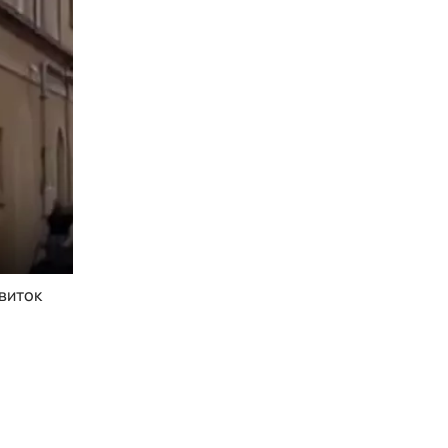
 виток