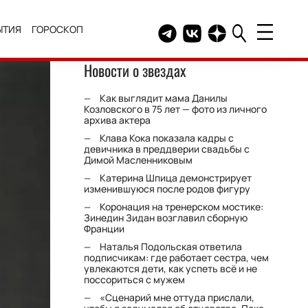
ЫТИЯ
ГОРОСКОП
Telegram канал HELLO
Группа HELLO Вконтакт
Канал HELLO в Дзе
Новости о звездах
Как выглядит мама Данилы
Козловского в 75 лет — фото из личного
архива актера
Клава Кока показала кадры с
девичника в преддверии свадьбы с
Димой Масленниковым
Катерина Шпица демонстрирует
изменившуюся после родов фигуру
Коронация на тренерском мостике:
Зинедин Зидан возглавил сборную
Франции
Наталья Подольская ответила
подписчикам: где работает сестра, чем
увлекаются дети, как успеть всё и не
поссориться с мужем
«Сценарий мне оттуда прислали,