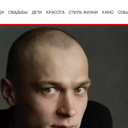
ДА
СВАДЬБЫ
ДЕТИ
КРАСОТА
СТИЛЬ ЖИЗНИ
КИНО
СОБ