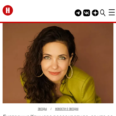
Перейти на главную
Telegram канал HEL
Группа HELLO В
Канал HELLO
ЗВЕЗДЫ
/
НОВОСТИ О ЗВЕЗДАХ