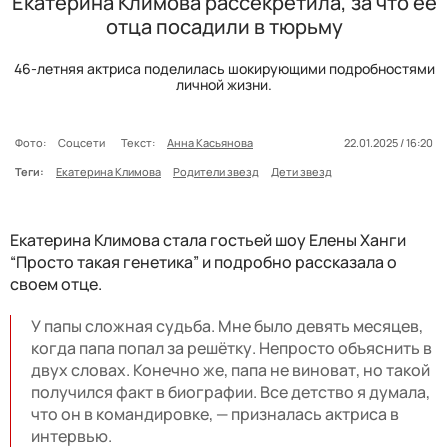
Екатерина Климова рассекретила, за что ее
отца посадили в тюрьму
46-летняя актриса поделилась шокирующими подробностями
личной жизни.
Фото:
Соцсети
Текст:
Анна Касьянова
22.01.2025 / 16:20
Теги:
Екатерина Климова
Родители звезд
Дети звезд
Екатерина Климова стала гостьей шоу Елены Ханги
“Просто такая генетика” и подробно рассказала о
своем отце.
У папы сложная судьба. Мне было девять месяцев,
когда папа попал за решётку. Непросто объяснить в
двух словах. Конечно же, папа не виноват, но такой
получился факт в биографии. Все детство я думала,
что он в командировке, — призналась актриса в
интервью.