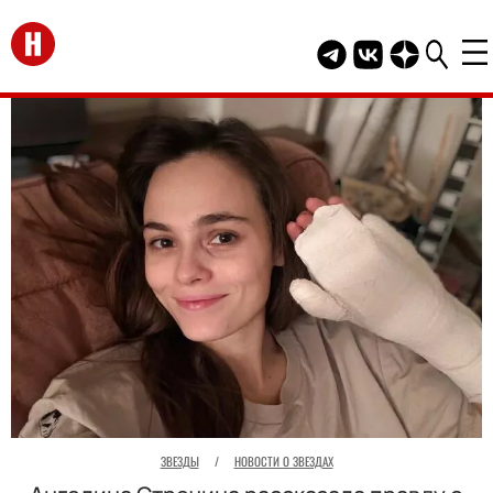
Перейти на главную
Telegram канал HEL
Группа HELLO В
Канал HELLO
ЗВЕЗДЫ
/
НОВОСТИ О ЗВЕЗДАХ