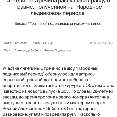
Ангелина Стречина рассказала правду о
травме, полученной на "Народном
ледниковом периоде"
Звезда "Триггера" поделилась снимками в гипсе.
Фото:
соцсети
Текст:
HELLO!
26.01.2025 / 15:35
Теги:
Александр Энберт
Регина Тодоренко
Участие Ангелины Стречиной в шоу “Народный
ледниковый период” обернулось для актрисы
серьезной травмой, которая потребовала
оперативного вмешательства хирургов. Об этом стало
известно из нового выпуска шоу. По словам 28-летней
звезды, во время прогона нового номера (Ангелина
выступает в паре с заслуженным мастером спорта
России Александром Энбертом) она потеряла
равновесие, упала и повредила руку. Насколько