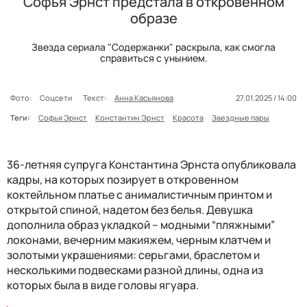
Софья Эрнст предстала в откровенном
образе
Звезда сериала "Содержанки" раскрыла, как смогла
справиться с унынием.
Фото:
Соцсети
Текст:
Анна Касьянова
27.01.2025 / 14:00
Теги:
Софья Эрнст
Константин Эрнст
Красота
Звездные пары
36-летняя супруга Константина Эрнста опубликовала
кадры, на которых позирует в откровенном
коктейльном платье с анималистичным принтом и
открытой спиной, надетом без белья. Девушка
дополнила образ укладкой – модными “пляжными”
локонами, вечерним макияжем, черным клатчем и
золотыми украшениями: серьгами, браслетом и
несколькими подвесками разной длины, одна из
которых была в виде головы ягуара.