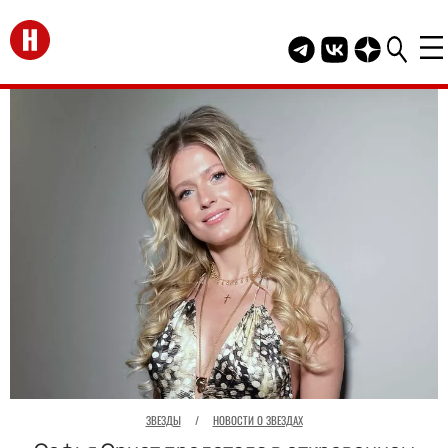
Перейти на главную
Telegram канал HEL
Группа HELLO В
Канал HELLO
ЗВЕЗДЫ
/
НОВОСТИ О ЗВЕЗДАХ