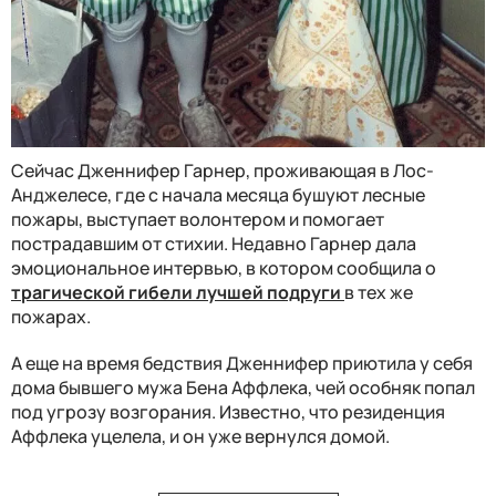
Сейчас Дженнифер Гарнер, проживающая в Лос-
Анджелесе, где с начала месяца бушуют лесные
пожары, выступает волонтером и помогает
пострадавшим от стихии. Недавно Гарнер дала
эмоциональное интервью, в котором сообщила о
трагической гибели лучшей подруги
в тех же
пожарах.
А еще на время бедствия Дженнифер приютила у себя
дома бывшего мужа Бена Аффлека, чей особняк попал
под угрозу возгорания. Известно, что резиденция
Аффлека уцелела, и он уже вернулся домой.