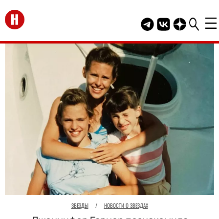
Перейти на главную
Telegram канал HEL
Группа HELLO В
Канал HELLO
ЗВЕЗДЫ
/
НОВОСТИ О ЗВЕЗДАХ