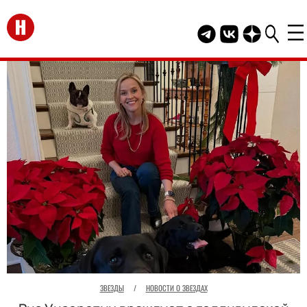
Перейти на главную
Telegram канал HEL
Группа HELLO В
Канал HELLO
ЗВЕЗДЫ
/
НОВОСТИ О ЗВЕЗДАХ