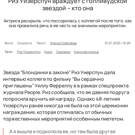
Риз Уизерспун враждует с голливудской
звездой – кто она
Актриса раскрыла, что поссорилась с коллегой после того, как
она провалила речь в ее честь на значимом мероприятии.
Фото:
Соцсети
Текст:
Елена Соболева
31.01.2025 / 15:20
Теги:
Риз Уизерспун
Кино
Сериалы
Кинозакулисье
Звезда “Блондинки в законе” Риз Уиерспун дала
интервью коллеге по фильму “Вы сердечно
приглашены” Уиллу Ферреллу в в рамках спецпроекта
журнала People. Риз сообщила, что ее давняя подруга
попросила вручить ей награду. Однако 48-летняя
Уизерспун ранее никогда не была на этой церемонии
награждения, которая отличалась от обычных
торжественных мероприятий особенным пиететом.
А я вышла и подколола ее, но там была другая