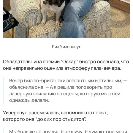
Риз Уизерспун
Обладательница премии “Оскар” быстро осознала, что
она неправильно оценила атмосферу гала-вечера.
Вечер был по-британски элегантным и стильным, —
объяснила она. — А я решила поговорить про
лазерную эпиляцию со сцены, которую мы с ней
однажды делали.
Уизерспун рассмеялась, вспомнив этот опыт,
которого она “до сих пор стыдится”.
Мы больше не друзья. Я не шучу. Я думаю, она меня