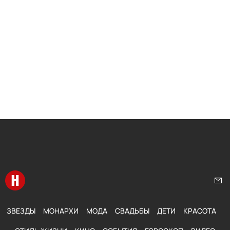
Перейти на главную
Нап
ЗВЕЗДЫ
МОНАРХИ
МОДА
СВАДЬБЫ
ДЕТИ
КРАСОТА