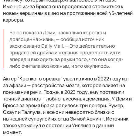
Именно из-за Брюса она продолжала стремиться к
новым вершинам в кино на протяжении всей 45-летней
карьеры.
Брюс показал Деми, насколько коротка и
драгоценна жизнь, — сообщил источник
эксклюзивно Daily Mail. — Это действительно
придало ей драйва и желания продолжать идти
вперед и выходить за рамки того, что она когда-
либо считала возможным, и это окупилось.
Актер “Крепкого орешка” ушел из кино в 2022 году из-
за афазии — расстройства мозга, которое влияет на
понимание речи. Позже, в 2023 году, ему поставили
точный диагноз — лобно-височная деменция. У Деми и
Брюса за время брака родилось три дочери: Румер,
Скаут и Таллула, и все они невероятно близки с
нынешней супругой их отца Эммой Хеминг. Источник
также упомянул о состоянии Уиллиса в данный
момент.