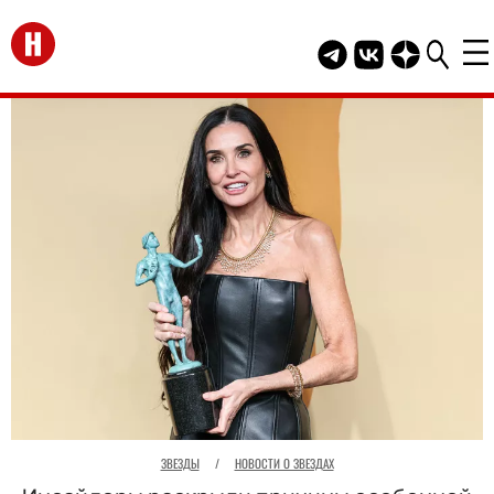
Перейти на главную
Telegram канал HEL
Группа HELLO В
Канал HELLO
ЗВЕЗДЫ
/
НОВОСТИ О ЗВЕЗДАХ