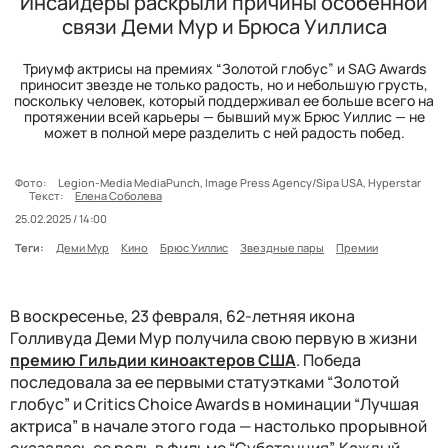
Инсайдеры раскрыли причины особенной
связи Деми Мур и Брюса Уиллиса
Триумф актрисы на премиях “Золотой глобус” и SAG Awards
приносит звезде не только радость, но и небольшую грусть,
поскольку человек, который поддерживал ее больше всего на
протяжении всей карьеры — бывший муж Брюс Уиллис — не
может в полной мере разделить с ней радость побед.
Фото:
Legion-Media MediaPunch, Image Press Agency/Sipa USA, Hyperstar
Текст:
Елена Соболева
25.02.2025 / 14:00
Теги:
Деми Мур
Кино
Брюс Уиллис
Звездные пары
Премии
В воскресенье, 23 февраля, 62-летняя икона
Голливуда Деми Мур получила свою первую в жизни
премию Гильдии киноактеров США
. Победа
последовала за ее первыми статуэтками “Золотой
глобус” и Critics Choice Awards в номинации “Лучшая
актриса” в начале этого года — настолько прорывной
оказалась ее роль в фильме “Субстанция”. Каждый