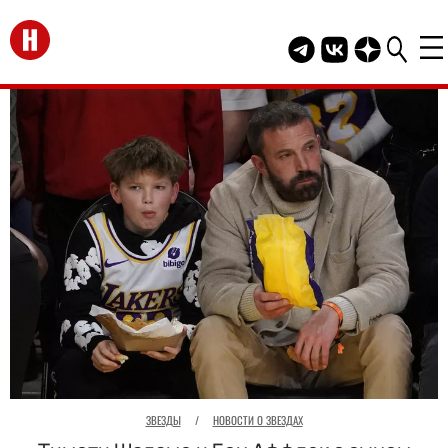
Перейти на главную
Telegram канал HEL
Группа HELLO В
Канал HELLO
ЗВЕЗДЫ
/
НОВОСТИ О ЗВЕЗДАХ