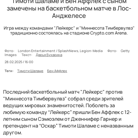
Тимоти Шаламе и Бен Аффлек с сыном
замечены на баскетбольном матче в Лос-
Анджелесе
Игра между командами "Лейкерс" и "Миннесота Тимбервулвз"
традиционно состоялась на стадионе Crypto.com Arena.
Фото:
London Entertainment / SplashNews, Legion-Media
Фото:
Getty
Images
Текст:
Дарья Бухарина
28.02.2025 / 16:00
Теги:
Тимоти Шаламе
Бен Аффлек
Последний баскетбольный матч "Лейкерс" против
"Миннесота Тимбервулвз" собрал среди зрителей
ведущих мировых знаменитостей. Поболеть за
любимую команду “Лейкерс” пришли Бен Аффлек с 12-
летним сыном Сэмюэлем от Дженнифер Гарнер и
претендент на “Оскар” Тимоти Шаламе с неназванным
другом.