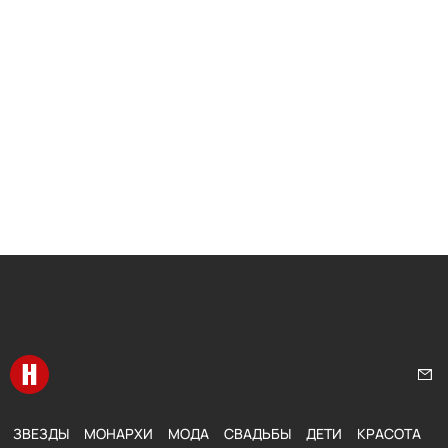
Перейти на главную
Нап
ЗВЕЗДЫ
МОНАРХИ
МОДА
СВАДЬБЫ
ДЕТИ
КРАСОТА