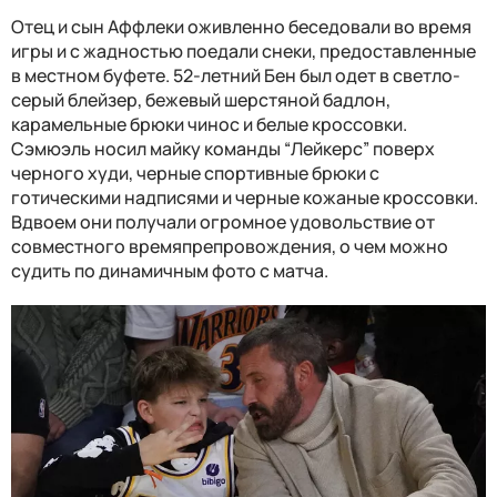
Отец и сын Аффлеки оживленно беседовали во время
игры и с жадностью поедали снеки, предоставленные
в местном буфете. 52-летний Бен был одет в светло-
серый блейзер, бежевый шерстяной бадлон,
карамельные брюки чинос и белые кроссовки.
Сэмюэль носил майку команды “Лейкерс” поверх
черного худи, черные спортивные брюки с
готическими надписями и черные кожаные кроссовки.
Вдвоем они получали огромное удовольствие от
совместного времяпрепровождения, о чем можно
судить по динамичным фото с матча.