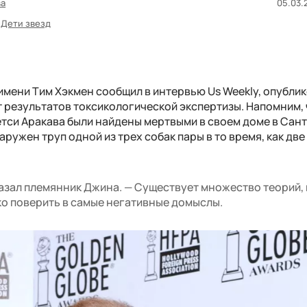
ва
05.03.2
Дети звезд
имени Тим Хэкмен сообщил в интервью Us Weekly, опубли
ет результатов токсикологической экспертизы. Напомним, 
етси Аракава были найдены мертвыми в своем доме в Сант
ружен труп одной из трех собак пары в то время, как две
азал племянник Джина. — Существует множество теорий, и
ко поверить в самые негативные домыслы.