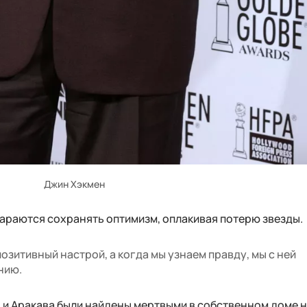
Джин Хэкмен
тараются сохранять оптимизм, оплакивая потерю звезды.
озитивный настрой, а когда мы узнаем правду, мы с ней
нию.
н и Аракава были найдены мертвыми в собственном доме 