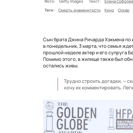
Фото:
Getty Images
Текст:
Елена Соболе
Теги:
Смерть знаменитости
Кино
Оскар
Сын брата Джина Ричарда Хэкмена по 
в понедельник, 3 марта, что семья жд
прошлой неделе актер и его супруга Б
Помимо этого, в жилище также был обна
остались живы.
Трудно строить догадки, — ск
хочу их комментировать. Лег