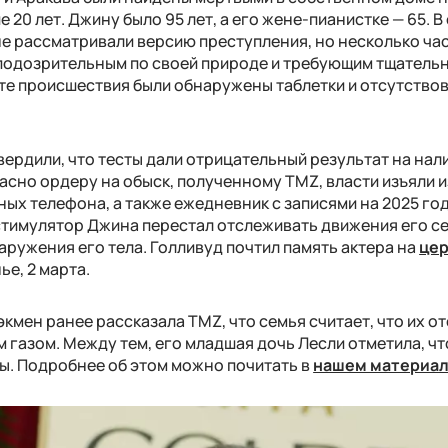
 20 лет. Джину было 95 лет, а его жене-пианистке — 65. В
е рассматривали версию преступления, но несколько ча
 подозрительным по своей природе и требующим тщатель
сте происшествия были обнаружены таблетки и отсутство
вердили, что тесты дали отрицательный результат на нал
ласно ордеру на обыск, полученному TMZ, власти изъяли 
ных телефона, а также ежедневник с записями на 2025 год
тимулятор Джина перестал отслеживать движения его се
аружения его тела. Голливуд почтил память актера на
це
ье, 2 марта.
мен ранее рассказала TMZ, что семья считает, что их от
 газом. Между тем, его младшая дочь Лесли отметила, ч
ны. Подробнее об этом можно почитать в
нашем материа