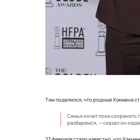
Тим поделился, что родные Хэкмена с
Семья хочет пока сохранять п
разберемся, — сказал он изда
27 февраля стало известно, что Хэкме