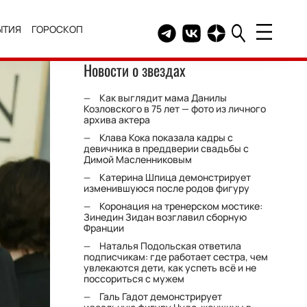
ЫТИЯ
ГОРОСКОП
Telegram канал HELLO
Группа HELLO Вконтакт
Канал HELLO в Дзе
Новости о звездах
Как выглядит мама Данилы
Козловского в 75 лет — фото из личного
архива актера
Клава Кока показала кадры с
девичника в преддверии свадьбы с
Димой Масленниковым
Катерина Шпица демонстрирует
изменившуюся после родов фигуру
Коронация на тренерском мостике:
Зинедин Зидан возглавил сборную
Франции
Наталья Подольская ответила
подписчикам: где работает сестра, чем
увлекаются дети, как успеть всё и не
поссориться с мужем
Галь Гадот демонстрирует