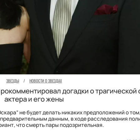
ЗВЕЗДЫ
/
НОВОСТИ О ЗВЕЗДАХ
рокомментировал догадки о трагической 
актера и его жены
скара” не будет делать никаких предположений о том,
По предварительным данным, в ходе расследования пол
риант, что смерть пары подозрительная.