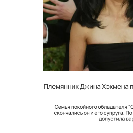
Племянник Джина Хэкмена п
Семья покойного обладателя “О
скончались он и его супруга. 
допустила ва