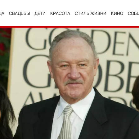
ДА
СВАДЬБЫ
ДЕТИ
КРАСОТА
СТИЛЬ ЖИЗНИ
КИНО
СОБ