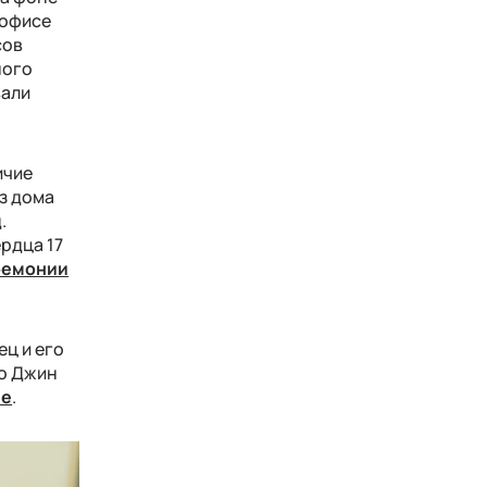
 офисе
сов
ного
вали
ичие
из дома
.
рдца 17
ремонии
ец и его
то Джин
ле
.