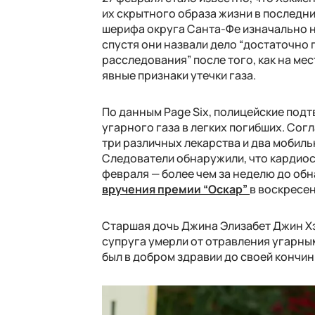
их скрытного образа жизни в последние
шерифа округа Санта-Фе изначально н
спустя они назвали дело “достаточно
расследования” после того, как на ме
явные признаки утечки газа.
По данным Page Six, полицейские подт
угарного газа в легких погибших. Сог
три различных лекарства и два мобиль
Следователи обнаружили, что кардиос
февраля — более чем за неделю до обн
вручения премии “Оскар”
в воскресен
Старшая дочь Джина Элизабет Джин Хэк
супруга умерли от отравления угарным
был в добром здравии до своей кончи