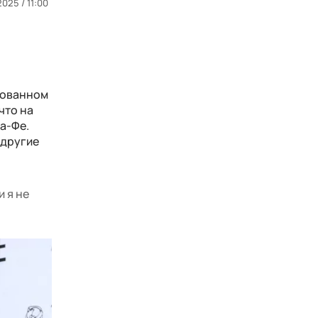
025 / 11:00
кованном
что на
а-Фе.
 другие
 я не