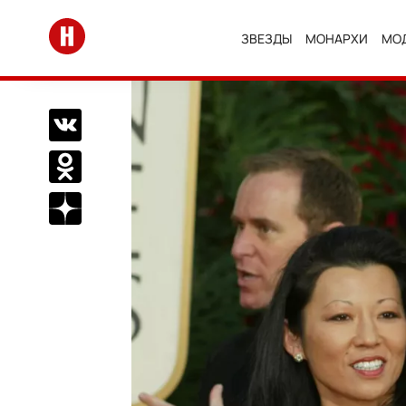
Перейти на главную
ЗВЕЗДЫ
МОНАРХИ
МО
Поделиться Вконтакте
Поделиться в Одноклассниках
Подписаться на нас в Дзен