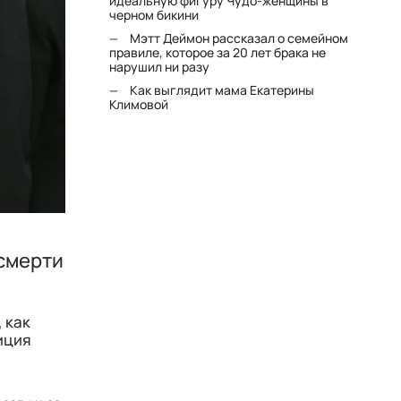
идеальную фигуру Чудо-женщины в
черном бикини
Мэтт Деймон рассказал о семейном
правиле, которое за 20 лет брака не
нарушил ни разу
Как выглядит мама Екатерины
Климовой
смерти
 как
иция