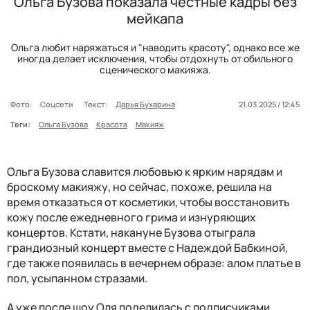
Ольга Бузова показала честные кадры без
мейкапа
Ольга любит наряжаться и "наводить красоту", однако все же
иногда делает исключения, чтобы отдохнуть от обильного
сценического макияжа.
Фото:
Соцсети
Текст:
Дарья Бухарина
21.03.2025 / 12:45
Теги:
Ольга Бузова
Красота
Макияж
Ольга Бузова славится любовью к ярким нарядам и
броскому макияжу, но сейчас, похоже, решила на
время отказаться от косметики, чтобы восстановить
кожу после ежедневного грима и изнуряющих
концертов. Кстати, накануне Бузова отыграла
грандиозный концерт вместе с Надеждой Бабкиной,
где также появилась в вечернем образе: алом платье в
пол, усыпанном стразами.
А уже после шоу Оля поделилась с подписчиками