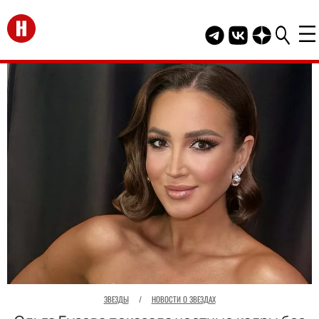
Перейти на главную
Telegram канал HEL
Группа HELLO В
Канал HELLO
ЗВЕЗДЫ
/
НОВОСТИ О ЗВЕЗДАХ